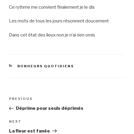
Ce rythme me convient finalement je le dis
Les mots de tous les jours résonnent doucement
Dans cet état des lieux non je n’ai rien omis
CATEGORIES
BONHEURS QUOTIDIENS
Post
Previous
PREVIOUS
navigation
Post
Déprime pour seuls déprimés
Next
NEXT
Post
La fleur est fanée