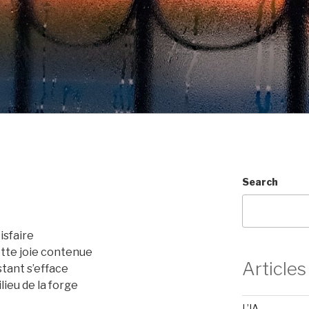
Search
tisfaire
ette joie contenue
Articles
stant s’efface
lieu de la forge
L’IA