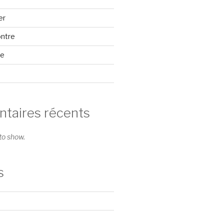
er
ontre
se
aires récents
o show.
s