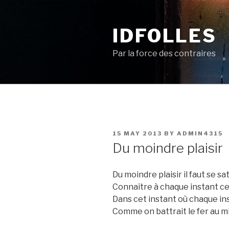
Skip
to
IDFOLLES
content
Par la force des contraires
POSTED
15 MAY 2013
BY
ADMIN4315
ON
Du moindre plaisir
Du moindre plaisir il faut se sa
Connaître à chaque instant c
Dans cet instant où chaque in
Comme on battrait le fer au mi