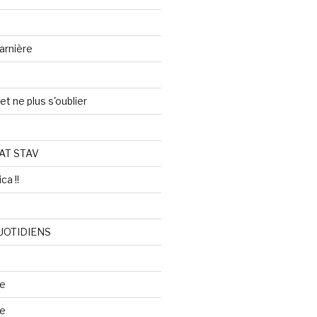
arnière
et ne plus s'oublier
AT STAV
ca !!
UOTIDIENS
re
se