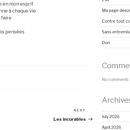
ne en mon esprit
Ma page deez
nne à chaque vie
 faire
Contre tout c
 des pensées
Sans entremi
Don
Comment
No comments t
Archive
NEXT
Next
July 2026
Post
Les incurables
April 2026