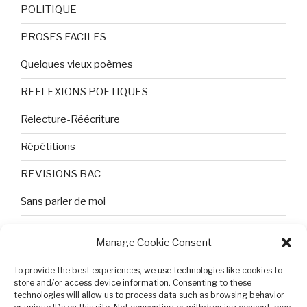
POLITIQUE
PROSES FACILES
Quelques vieux poèmes
REFLEXIONS POETIQUES
Relecture-Réécriture
Répétitions
REVISIONS BAC
Sans parler de moi
TEXTES ET PHOTOS
Manage Cookie Consent
Topologie
To provide the best experiences, we use technologies like cookies to
store and/or access device information. Consenting to these
Tristesse et attente
technologies will allow us to process data such as browsing behavior