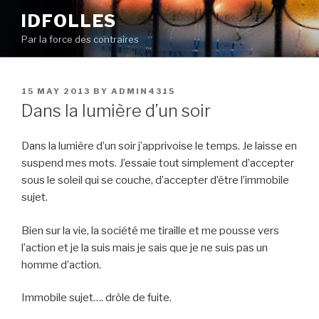
Skip
IDFOLLES
to
Par la force des contraires
content
POSTED
15 MAY 2013
BY
ADMIN4315
ON
Dans la lumière d’un soir
Dans la lumière d’un soir j’apprivoise le temps. Je laisse en
suspend mes mots. J’essaie tout simplement d’accepter
sous le soleil qui se couche, d’accepter d’être l’immobile
sujet.
Bien sur la vie, la société me tiraille et me pousse vers
l’action et je la suis mais je sais que je ne suis pas un
homme d’action.
Immobile sujet…. drôle de fuite.