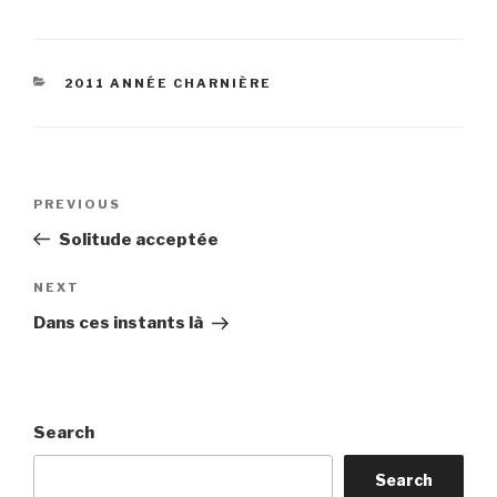
CATEGORIES
2011 ANNÉE CHARNIÈRE
Post
Previous
PREVIOUS
navigation
Post
Solitude acceptée
Next
NEXT
Post
Dans ces instants là
Search
Search