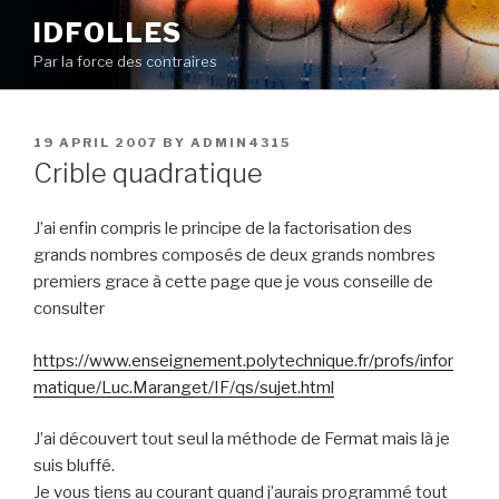
Skip
IDFOLLES
to
Par la force des contraires
content
POSTED
19 APRIL 2007
BY
ADMIN4315
ON
Crible quadratique
J’ai enfin compris le principe de la factorisation des
grands nombres composés de deux grands nombres
premiers grace à cette page que je vous conseille de
consulter
https://www.enseignement.polytechnique.fr/profs/infor
matique/Luc.Maranget/IF/qs/sujet.html
J’ai découvert tout seul la méthode de Fermat mais là je
suis bluffé.
Je vous tiens au courant quand j’aurais programmé tout