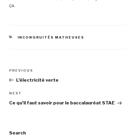
ça.
CATEGORIES
INCONGRUITÉS MATHEUSES
Post
Previous
PREVIOUS
navigation
Post
L’électricité verte
Next
NEXT
Post
Ce qu’il faut savoir pour le baccalauréat STAE
Search