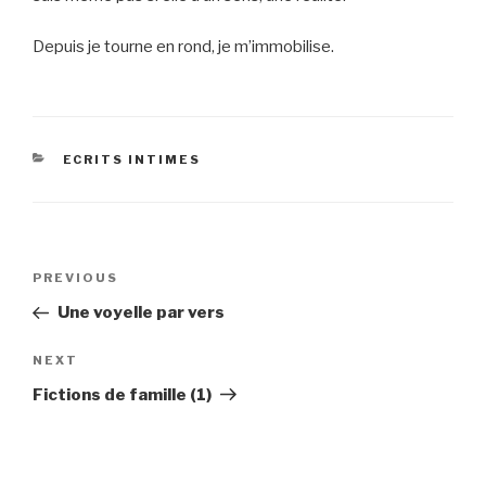
Depuis je tourne en rond, je m’immobilise.
CATEGORIES
ECRITS INTIMES
Post
Previous
PREVIOUS
navigation
Post
Une voyelle par vers
Next
NEXT
Post
Fictions de famille (1)