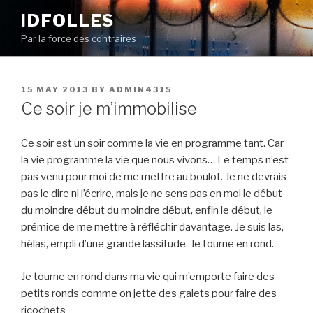
Skip
IDFOLLES
to
Par la force des contraires
content
POSTED
15 MAY 2013
BY
ADMIN4315
ON
Ce soir je m’immobilise
Ce soir est un soir comme la vie en programme tant. Car
la vie programme la vie que nous vivons… Le temps n’est
pas venu pour moi de me mettre au boulot. Je ne devrais
pas le dire ni l’écrire, mais je ne sens pas en moi le début
du moindre début du moindre début, enfin le début, le
prémice de me mettre à réfléchir davantage. Je suis las,
hélas, empli d’une grande lassitude. Je tourne en rond.
Je tourne en rond dans ma vie qui m’emporte faire des
petits ronds comme on jette des galets pour faire des
ricochets