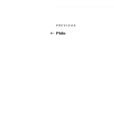
Post
Previous
PREVIOUS
navigation
Post
Philo