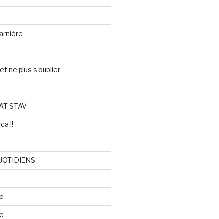
arnière
et ne plus s'oublier
AT STAV
ca !!
UOTIDIENS
re
se