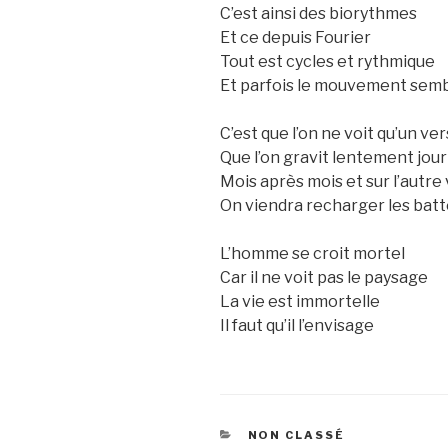
C’est ainsi des biorythmes
Et ce depuis Fourier
Tout est cycles et rythmique
Et parfois le mouvement semb
C’est que l’on ne voit qu’un v
Que l’on gravit lentement jour
Mois après mois et sur l’autre
On viendra recharger les batt
L’homme se croit mortel
Car il ne voit pas le paysage
La vie est immortelle
Il faut qu’il l’envisage
CATEGORIES
NON CLASSÉ