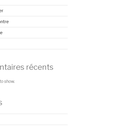
er
ontre
se
aires récents
o show.
s