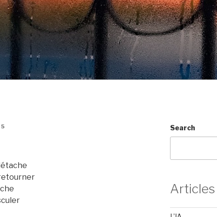
15
Search
 détache
 retourner
Articles
tache
sculer
L’IA