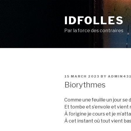
Skip
to
IDFOLLES
content
Par la force des contraires
POSTED
15 MARCH 2023
BY
ADMIN43
ON
Biorythmes
Comme une feuille un jour se
Et tombe et s’envole et vient
À l’origine je cours et je m’at
À cet instant où tout vient ba