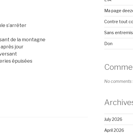
Ma page deez
Contre tout c
le s’arrêter
Sans entremi
ersant de la montagne
Don
 après jour
 versant
eries épuisées
Comment
No comments t
Archive
July 2026
April 2026