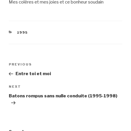
Mes colères et mes joies et ce bonheur soudain
CATEGORIES
1995
Post
Previous
PREVIOUS
navigation
Post
Entre toi et moi
Next
NEXT
Post
Batons rompus sans nulle conduite (1995-1998)