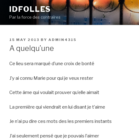
Skip
IDFOLLES
to
Par la force des contraires
content
POSTED
15 MAY 2013
BY
ADMIN4315
ON
A quelqu’une
Ce lieu sera marqué d’une croix de bonté
J’y ai connu Marie pour qui je veux rester
Cette âme qui voulait prouver qu’elle aimait
La première qui viendrait en lui disant je t’aime
Je n’ai pu dire ces mots des les premiers instants
J’ai seulement pensé que je pouvais l’aimer