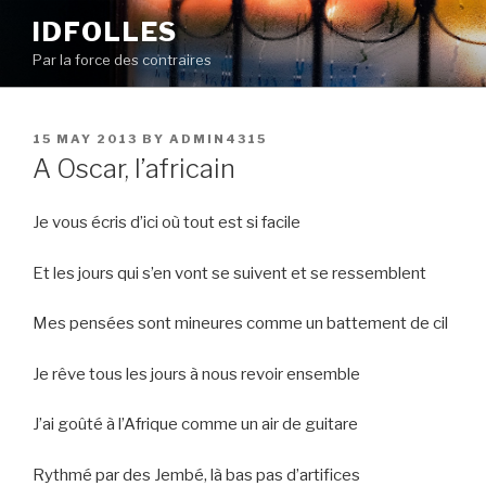
Skip
IDFOLLES
to
Par la force des contraires
content
POSTED
15 MAY 2013
BY
ADMIN4315
ON
A Oscar, l’africain
Je vous écris d’ici où tout est si facile
Et les jours qui s’en vont se suivent et se ressemblent
Mes pensées sont mineures comme un battement de cil
Je rêve tous les jours à nous revoir ensemble
J’ai goûté à l’Afrique comme un air de guitare
Rythmé par des Jembé, là bas pas d’artifices