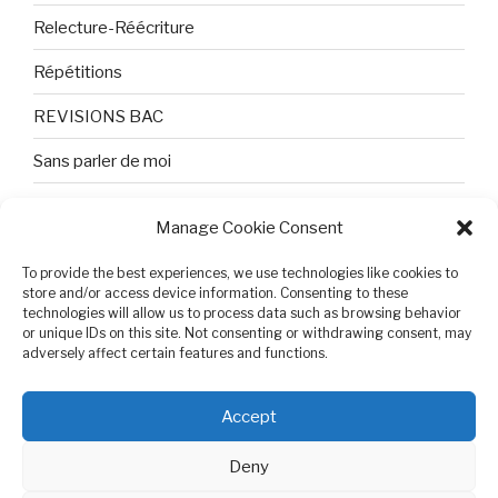
Relecture-Réécriture
Répétitions
REVISIONS BAC
Sans parler de moi
TEXTES ET PHOTOS
Manage Cookie Consent
Topologie
To provide the best experiences, we use technologies like cookies to
Tristesse et attente
store and/or access device information. Consenting to these
technologies will allow us to process data such as browsing behavior
or unique IDs on this site. Not consenting or withdrawing consent, may
Variable complexe
adversely affect certain features and functions.
VIDEO POUR BEPA
Accept
Deny