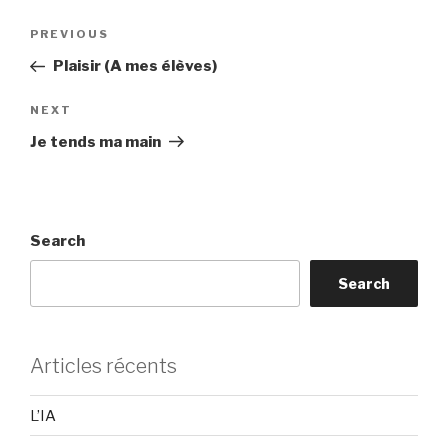
Post
Previous
PREVIOUS
navigation
Post
Plaisir (A mes élèves)
Next
NEXT
Post
Je tends ma main
Search
Search
Articles récents
L’IA