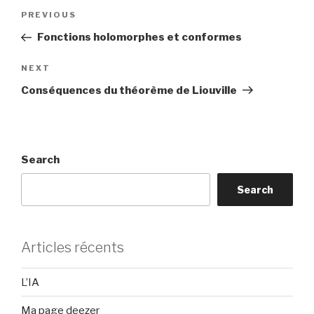
Post
Previous
PREVIOUS
navigation
Post
Fonctions holomorphes et conformes
Next
NEXT
Post
Conséquences du théorème de Liouville
Search
Search
Articles récents
L’IA
Ma page deezer