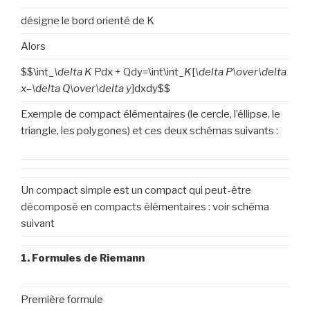
désigne le bord orienté de K
Alors
$$\int_
\delta K
Pdx + Qdy=\int\int_
K
[
\delta P\over\delta
x
–
\delta Q\over\delta y
]dxdy$$
Exemple de compact élémentaires (le cercle, l’éllipse, le
triangle, les polygones) et ces deux schémas suivants :
Un compact simple est un compact qui peut-être
décomposé en compacts élémentaires : voir schéma
suivant
1. Formules de Riemann
Première formule