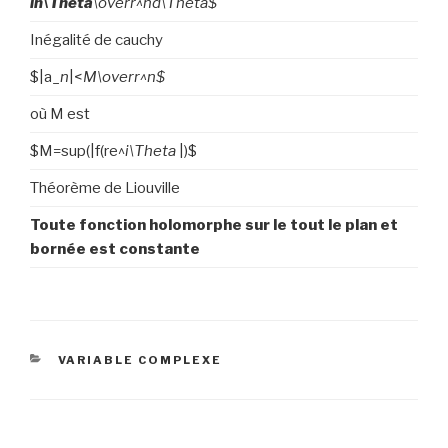
in\Theta
\over
r^
n
d\Theta$
Inégalité de cauchy
$|a_
n
|<
M\over
r^n$
où M est
$M=sup(|f(re^
i\Theta
|)$
Théorème de Liouville
Toute fonction holomorphe sur le tout le plan et
bornée est constante
CATEGORIES
VARIABLE COMPLEXE