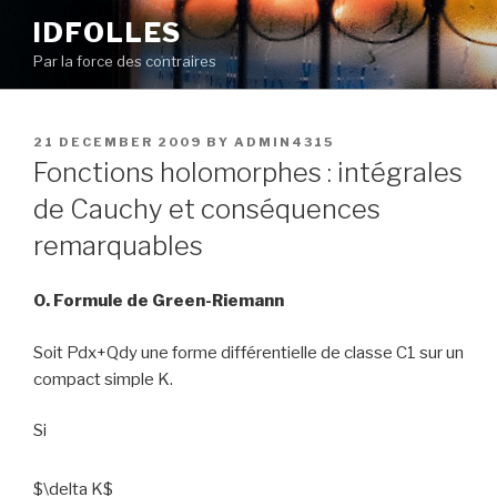
Skip
IDFOLLES
to
Par la force des contraires
content
POSTED
21 DECEMBER 2009
BY
ADMIN4315
ON
Fonctions holomorphes : intégrales
de Cauchy et conséquences
remarquables
0. Formule de Green-Riemann
Soit Pdx+Qdy une forme différentielle de classe C1 sur un
compact simple K.
Si
$\delta K$