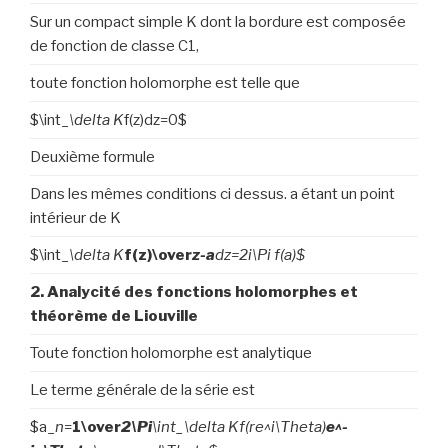
Sur un compact simple K dont la bordure est composée
de fonction de classe C1,
toute fonction holomorphe est telle que
$\int_
\delta K
f(z)dz=0$
Deuxième formule
Dans les mêmes conditions ci dessus. a étant un point
intérieur de K
$\int_
\delta K
f(z)\over
z-a
dz=2i\Pi f(a)$
2. Analycité des fonctions holomorphes et
théorème de Liouville
Toute fonction holomorphe est analytique
Le terme générale de la série est
$a_
n
=
1\over
2\Pi
\int_
\delta K
f(re^
i\Theta
)
e^
-