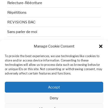
Relecture-Réécriture
Répétitions
REVISIONS BAC
Sans parler de moi
TEXTES ET PHOTOS
Manage Cookie Consent
Topologie
To provide the best experiences, we use technologies like cookies to
Tristesse et attente
store and/or access device information. Consenting to these
technologies will allow us to process data such as browsing behavior
or unique IDs on this site. Not consenting or withdrawing consent, may
Variable complexe
adversely affect certain features and functions.
VIDEO POUR BEPA
Accept
Deny