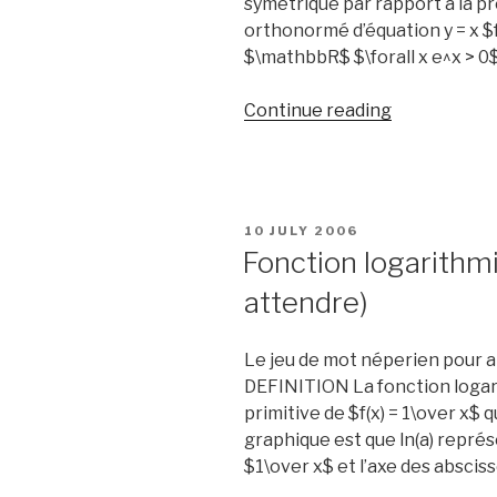
symétrique par rapport à la p
orthonormé d’équation y = x $f
$\mathbbR$ $\forall x e^x > 0$ 
“Fonction
Continue reading
exponentiel
POSTED
10 JULY 2006
ON
Fonction logarithm
attendre)
Le jeu de mot néperien pour a
DEFINITION La fonction logar
primitive de $f(x) = 1\over x$ q
graphique est que ln(a) représ
$1\over x$ et l’axe des absciss