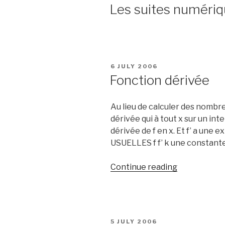
ON
Les suites numéri
POSTED
6 JULY 2006
ON
Fonction dérivée
Au lieu de calculer des nombre
dérivée qui à tout x sur un int
dérivée de f en x. Et f’ a une 
USUELLES f f’ k une constante r
“Fonction
Continue reading
dérivée”
POSTED
5 JULY 2006