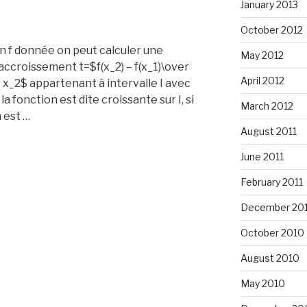
January 2013
October 2012
n f donnée on peut calculer une
May 2012
’accroissement t=$f(x_2) – f(x_1)\over
April 2012
t x_2$ appartenant à intervalle I avec
la fonction est dite croissante sur I, si
March 2012
n est …
August 2011
June 2011
February 2011
December 20
October 2010
August 2010
May 2010