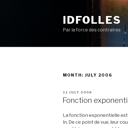
Skip
to
IDFOLLES
content
Par la force des contraires
MONTH:
JULY 2006
POSTED
11 JULY 2006
ON
Fonction exponenti
La fonction exponentielle est 
ln. De ce point de vue, leur c