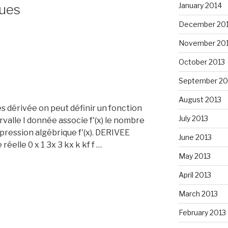
January 2014
ques
December 20
November 20
October 2013
September 20
August 2013
s dérivée on peut définir un fonction
July 2013
ervalle I donnée associe f'(x) le nombre
expression algébrique f'(x). DERIVEE
June 2013
éelle 0 x 1 3x 3 kx k kf f …
May 2013
April 2013
March 2013
February 2013