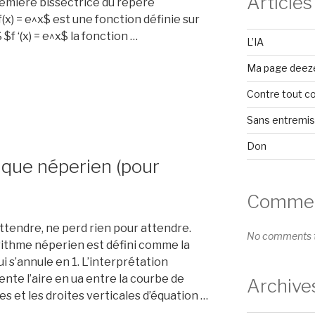
Articles
remière bissectrice du repère
(x) = e^x$ est une fonction définie sur
$f ‘(x) = e^x$ la fonction …
L’IA
Ma page deez
le”
Contre tout c
Sans entremi
Don
ique néperien (pour
Comment
ttendre, ne perd rien pour attendre.
No comments t
ithme néperien est défini comme la
ui s’annule en 1. L’interprétation
ente l’aire en ua entre la courbe de
Archive
es et les droites verticales d’équation …