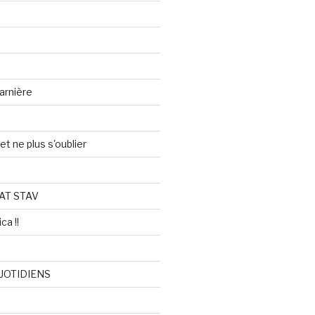
arnière
et ne plus s'oublier
AT STAV
ca !!
UOTIDIENS