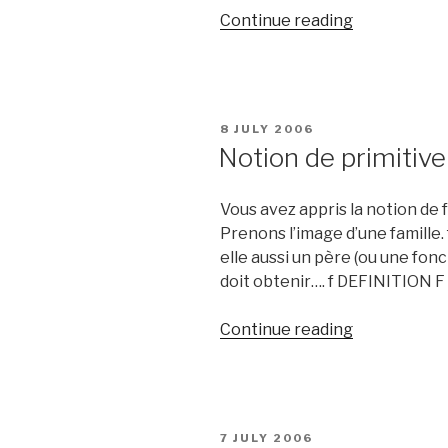
“Fonction
Continue reading
logarithmiq
néperien
(pour
attendre)”
POSTED
8 JULY 2006
ON
Notion de primitive
Vous avez appris la notion de f
Prenons l’image d’une famille. f e
elle aussi un père (ou une fonc
doit obtenir…. f DEFINITION F e
“Notion
Continue reading
de
primitive
et
d’intégrale”
POSTED
7 JULY 2006