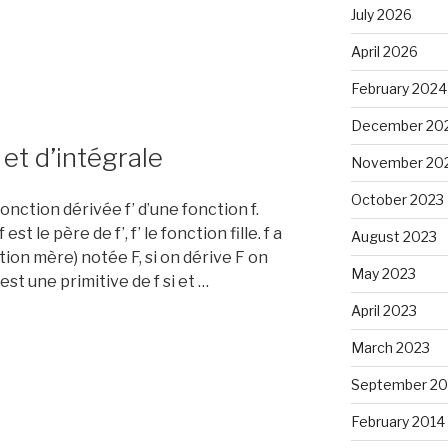
July 2026
ue
April 2026
February 2024
December 20
 et d’intégrale
November 20
October 2023
onction dérivée f’ d’une fonction f.
st le père de f’, f’ le fonction fille. f a
August 2023
tion mère) notée F, si on dérive F on
May 2023
st une primitive de f si et …
April 2023
March 2023
September 20
February 2014