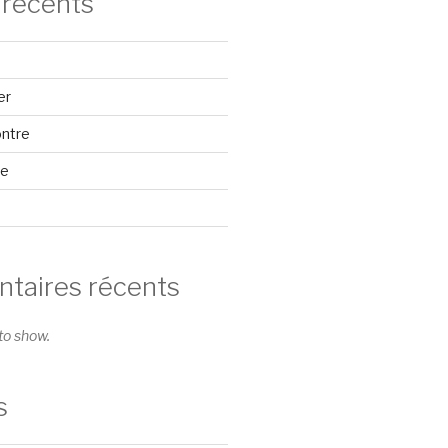
 récents
er
ontre
se
aires récents
o show.
s