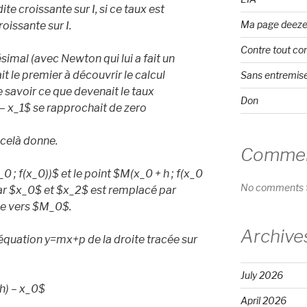
dite croissante sur I, si ce taux est
Ma page deeze
roissante sur I.
Contre tout co
ésimal (avec Newton qui lui a fait un
it le premier à découvrir le calcul
Sans entremis
de savoir ce que devenait le taux
Don
– x_
1
$ se rapprochait de zero
celà donne.
Comment
_
0
; f(x_
0
))$ et le point $M(x_
0
+ h ; f(x_
0
No comments t
ar $x_
0
$ et $x_
2
$ est remplacé par
be vers $M_
0
$.
Archive
’équation y=mx+p de la droite tracée sur
July 2026
h) – x_
0$
April 2026