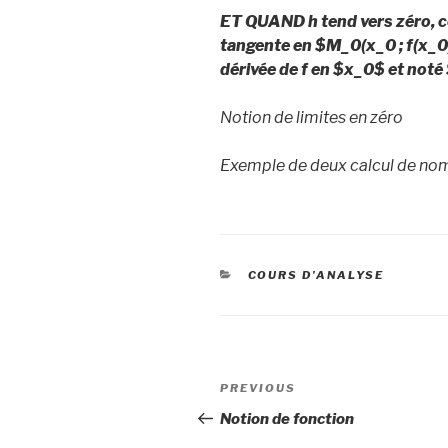
ET QUAND h tend vers zéro, ce 
tangente en $M_
0
(x_
0
; f(x_
0
dérivée de f en $x_
0
$ et noté 
Notion de limites en zéro
Exemple de deux calcul de no
CATEGORIES
COURS D'ANALYSE
Post
Previous
PREVIOUS
navigation
Post
Notion de fonction