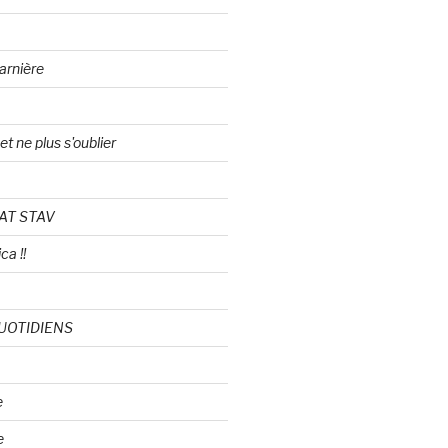
arnière
t ne plus s'oublier
AT STAV
ca !!
UOTIDIENS
e
e