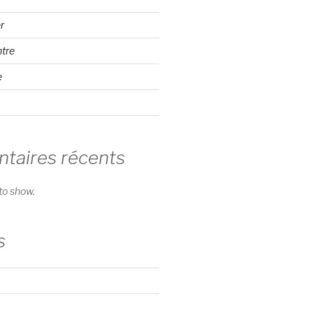
r
ntre
e
aires récents
o show.
s