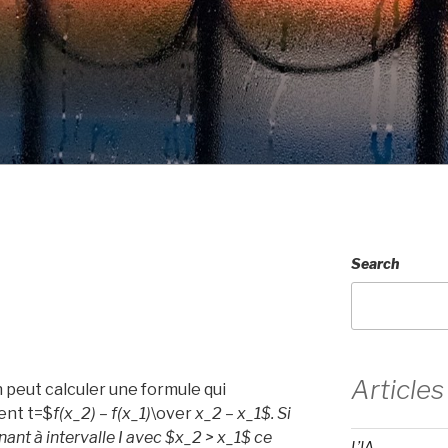
Search
Articles
 peut calculer une formule qui
ent t=$
f(x_
2
) – f(x_
1
)
\over
x_
2
– x_
1$. Si
ant à intervalle I avec $x_
2
> x_
1
$ ce
L’IA