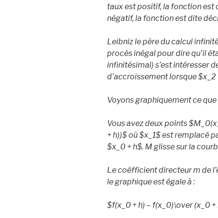
taux est positif, la fonction est 
négatif, la fonction est dite déc
Leibniz le père du calcul infinit
procès inégal pour dire qu’il éta
infinitésimal) s’est intéresser 
d’accroissement lorsque $x_
2
Voyons graphiquement ce que 
Vous avez deux points $M_
0
(x
+ h))$ où $x_
1
$ est remplacé p
$x_
0
+ h$. M glisse sur la cour
Le coéfficient directeur m de l
le graphique est égale à :
$
f(x_
0
+ h) – f(x_
0
)
\over
(x_
0
+ 