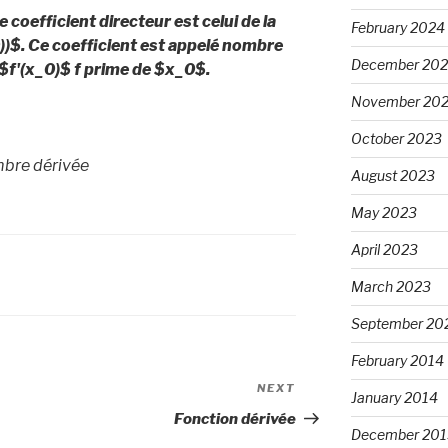
coefficient directeur est celui de la
February 2024
))$. Ce coefficient est appelé nombre
December 20
$f'(x_
0
)$ f prime de $x_
0
$.
November 20
October 2023
mbre dérivée
August 2023
May 2023
April 2023
March 2023
September 20
February 2014
NEXT
Next
January 2014
Post
Fonction dérivée
December 201