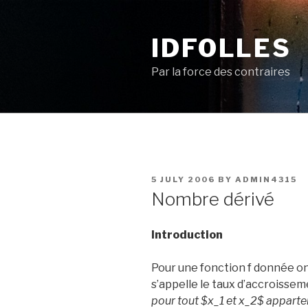
Skip
to
IDFOLLES
content
Par la force des contraires
POSTED
5 JULY 2006
BY
ADMIN4315
ON
Nombre dérivé
Introduction
Pour une fonction f donnée on
s’appelle le taux d’accroissem
pour tout $x_
1
et x_
2
$ apparten