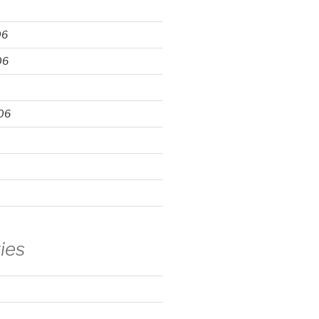
06
06
06
ies