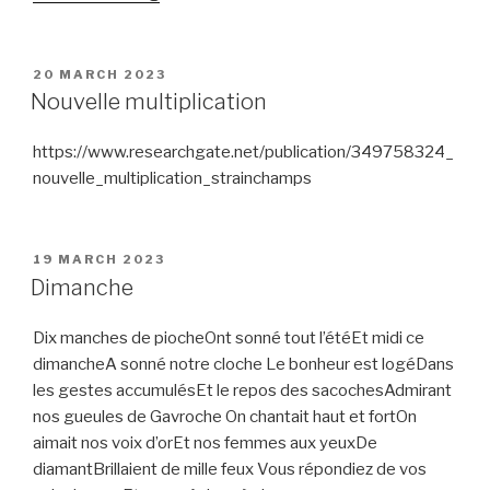
note
sur
trois”
POSTED
20 MARCH 2023
ON
Nouvelle multiplication
https://www.researchgate.net/publication/349758324_
nouvelle_multiplication_strainchamps
POSTED
19 MARCH 2023
ON
Dimanche
Dix manches de piocheOnt sonné tout l’étéEt midi ce
dimancheA sonné notre cloche Le bonheur est logéDans
les gestes accumulésEt le repos des sacochesAdmirant
nos gueules de Gavroche On chantait haut et fortOn
aimait nos voix d’orEt nos femmes aux yeuxDe
diamantBrillaient de mille feux Vous répondiez de vos