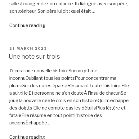
salle à manger de son enfance. Il dialogue avec son père,
son géniteur. Son père lui dit : quel était …
“Rêve
Continue reading
et
simulacre”
POSTED
21 MARCH 2023
ON
Une note sur trois
J’écrirai une nouvelle histoireSur un rythme
inconnuOubliant tous les pointsPour concentrer ma
plumeSur des notes éparseRésumant toute l’histoire Elle
a surgi iciEt personne ne s’en douteÀ l’insu de chacunSe
joue la nouvelle néeJe crois en son histoireQui m’échappe
des doigts Elle ne compte pas les détailsPlus légère et
fataleElle résume en tout pointL’histoire des
anciensÉchappée …
“Une
Continue reading