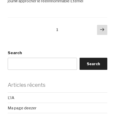
jourM’approcher le réelInnommable Éternel
Posts
Next
Page
1
pag
pagination
Search
Search
Articles récents
L’IA
Ma page deezer