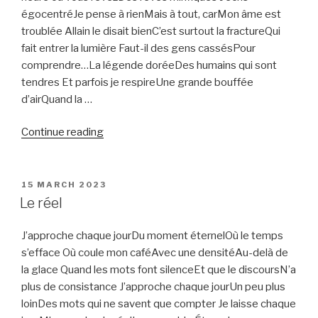
égocentréJe pense à rienMais à tout, carMon âme est
troublée Allain le disait bienC’est surtout la fractureQui
fait entrer la lumière Faut-il des gens cassésPour
comprendre…La légende doréeDes humains qui sont
tendres Et parfois je respireUne grande bouffée
d’airQuand la …
“Morceaux
Continue reading
de
vie”
POSTED
15 MARCH 2023
ON
Le réel
J’approche chaque jourDu moment éternelOù le temps
s’efface Où coule mon caféAvec une densitéAu-delà de
la glace Quand les mots font silenceEt que le discoursN’a
plus de consistance J’approche chaque jourUn peu plus
loinDes mots qui ne savent que compter Je laisse chaque