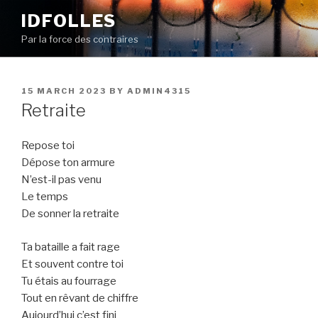
Skip
IDFOLLES
to
Par la force des contraires
content
POSTED
15 MARCH 2023
BY
ADMIN4315
ON
Retraite
Repose toi
Dépose ton armure
N’est-il pas venu
Le temps
De sonner la retraite
Ta bataille a fait rage
Et souvent contre toi
Tu étais au fourrage
Tout en rêvant de chiffre
Aujourd’hui c’est fini