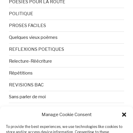
POESIES POUR LA ROUTE
POLITIQUE
PROSES FACILES
Quelques vieux poèmes
REFLEXIONS POETIQUES
Relecture-Réécriture
Répétitions
REVISIONS BAC
Sans parler de moi
TEXTES ET PHOTOS
Manage Cookie Consent
Topologie
To provide the best experiences, we use technologies like cookies to
store and/or access device information. Consenting to these
Tristesse et attente