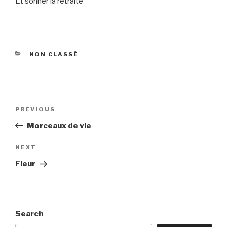
Et sonner la retraite
CATEGORIES
NON CLASSÉ
Post
Previous
PREVIOUS
navigation
Post
Morceaux de vie
Next
NEXT
Post
Fleur
Search