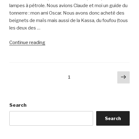
lampes à pétrole. Nous avions Claude et moi un guide du
tonnerre : mon ami Oscar. Nous avons donc acheté des
beignets de maïs mais aussi de la Kassa, du foufou (tous
les deux des …
“Septième
Continue reading
jour
:
des
visites
Posts
Next
Page
1
et
pag
pagination
des
visites”
Search
Search