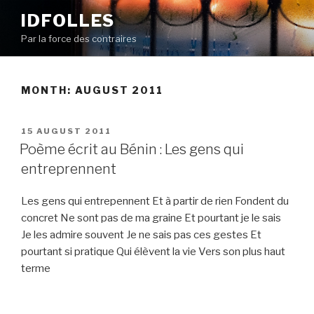
Skip
IDFOLLES
to
Par la force des contraires
content
MONTH:
AUGUST 2011
POSTED
15 AUGUST 2011
ON
Poème écrit au Bénin : Les gens qui
entreprennent
Les gens qui entrepennent Et à partir de rien Fondent du
concret Ne sont pas de ma graine Et pourtant je le sais
Je les admire souvent Je ne sais pas ces gestes Et
pourtant si pratique Qui élèvent la vie Vers son plus haut
terme