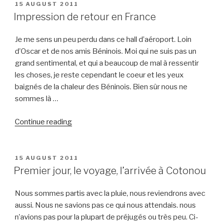
POSTED
15 AUGUST 2011
ON
Impression de retour en France
Je me sens un peu perdu dans ce hall d’aéroport. Loin
d’Oscar et de nos amis Béninois. Moi qui ne suis pas un
grand sentimental, et qui a beaucoup de mal à ressentir
les choses, je reste cependant le coeur et les yeux
baignés de la chaleur des Béninois. Bien sûr nous ne
sommes là …
“Impression
Continue reading
de
retour
en
POSTED
15 AUGUST 2011
ON
France”
Premier jour, le voyage, l’arrivée à Cotonou
Nous sommes partis avec la pluie, nous reviendrons avec
aussi. Nous ne savions pas ce qui nous attendais. nous
n’avions pas pour la plupart de préjugés ou très peu. Ci-