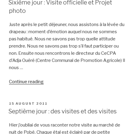
vie
Sixième jour : Visite officielle et Projet
est
photo
douce
au
Juste après le petit déjeuner, nous assistons à la lévée du
CETA”
drapeau : moment d’émotion auquel nous ne sommes
pas habitué. Nous ne savons pas trop quelle attitude
prendre. Nous ne savons pas trop s’il faut participer ou
non. Ensuite nous rencontrons le directeur du CeCPA
d’Adja Ouéré (Centre Communal de Promotion Agricole) Il
nous …
“Sixième
Continue reading
jour
:
Visite
POSTED
15 AUGUST 2011
ON
officielle
Septième jour : des visites et des visites
et
Projet
Hier j’oubliai de vous raconter notre visite au marché de
photo”
nuit de Pobé. Chaque étal est éclairé par de petite