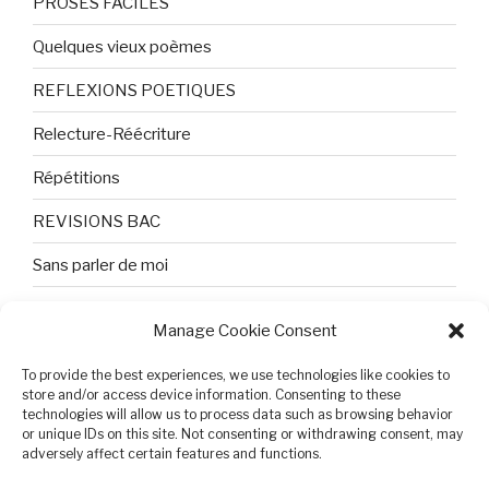
PROSES FACILES
Quelques vieux poèmes
REFLEXIONS POETIQUES
Relecture-Réécriture
Répétitions
REVISIONS BAC
Sans parler de moi
TEXTES ET PHOTOS
Manage Cookie Consent
Topologie
To provide the best experiences, we use technologies like cookies to
Tristesse et attente
store and/or access device information. Consenting to these
technologies will allow us to process data such as browsing behavior
or unique IDs on this site. Not consenting or withdrawing consent, may
Variable complexe
adversely affect certain features and functions.
VIDEO POUR BEPA