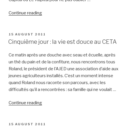
“Quatrième
Continue reading
jour”
POSTED
15 AUGUST 2011
ON
Cinquième jour : la vie est douce au CETA
Ce matin après une douche avec seau et écuelle, après
un thé du pain et de la confiture, nous rencontrons tous
Roland, le président de l’AJED une association d’aide aux
jeunes agriculteurs installés. C’est un moment intense
quand Roland nous raconte son parcours, avec les
difficultés qu’il a rencontrées : sa famille qui ne voulait …
“Cinquième
Continue reading
jour
:
la
POSTED
15 AUGUST 2011
ON