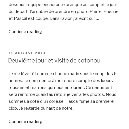
dessous l’équipe encadrante presque au complet le jour
du départ. J’ai oublié de prendre en photo Pierre-Etienne
et Pascal est coupé. Dans l’avion j’ai écrit sur …
“Premier
Continue reading
jour,
le
voyage,
POSTED
15 AUGUST 2011
ON
l’arrivée
Deuxième jour et visite de cotonou
à
Cotonou”
Je me lève tôt comme chaque matin sous le coup des 6
heures. Je commence à me rendre compte des lueurs
rousses et marrons qui nous entourent. Ce sentiment
sera renforcé quand au retour je verrai les photos. Nous
sommes à côté d’un collège. Pascal fume sa première
clop. Je regarde du haut de notre …
“Deuxième
Continue reading
jour