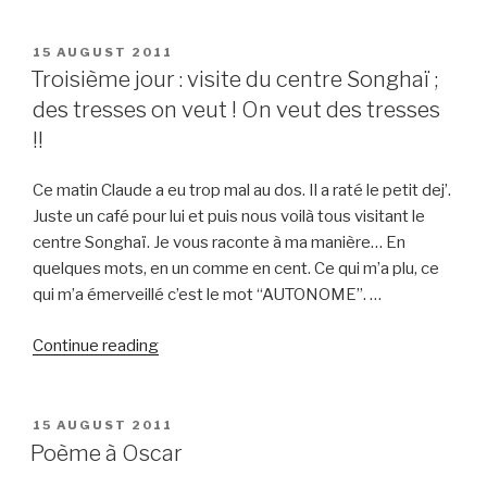
et
visite
POSTED
15 AUGUST 2011
ON
de
Troisième jour : visite du centre Songhaï ;
cotonou”
des tresses on veut ! On veut des tresses
!!
Ce matin Claude a eu trop mal au dos. Il a raté le petit dej’.
Juste un café pour lui et puis nous voilà tous visitant le
centre Songhaï. Je vous raconte à ma manière… En
quelques mots, en un comme en cent. Ce qui m’a plu, ce
qui m’a émerveillé c’est le mot “AUTONOME”. …
“Troisième
Continue reading
jour
:
visite
POSTED
15 AUGUST 2011
ON
du
Poème à Oscar
centre