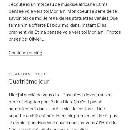
Songhaï
J’écoute ici un morceau de musique africaine Et ma
;
pensée vole vers toi Mon ami Mon coeur se serre de te
des
savoir loin de moi Je regarde les statuettes vernies Que
tresses
ta main m’a offerte Et pour moi dans l’instant Elles
on
prennent vie Et ma pensée vole vers toi Mon ami. Photos
veut
prises par Olivier …
!
“Poème
On
Continue reading
à
veut
Oscar”
des
tresses
POSTED
15 AUGUST 2011
ON
!!”
Quatrième jour
Hier j’ai oublié de vous dire, Pascal est devenu un vrai
père d’adoption pour 3 des filles. Ça c’est passé
naturellement dans l’après-midi de coiffure… Une
superbe amitié est née. Hier soir, premier fou rire et pas
le dernier pour Florence quand nous arrivons à l’Hotel le
Capital ou Le Kapital pour ne pas oublier …