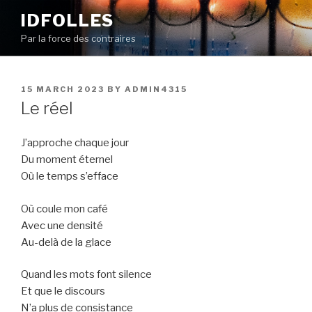
Skip
IDFOLLES
to
Par la force des contraires
content
POSTED
15 MARCH 2023
BY
ADMIN4315
ON
Le réel
J’approche chaque jour
Du moment éternel
Où le temps s’efface
Où coule mon café
Avec une densité
Au-delà de la glace
Quand les mots font silence
Et que le discours
N’a plus de consistance