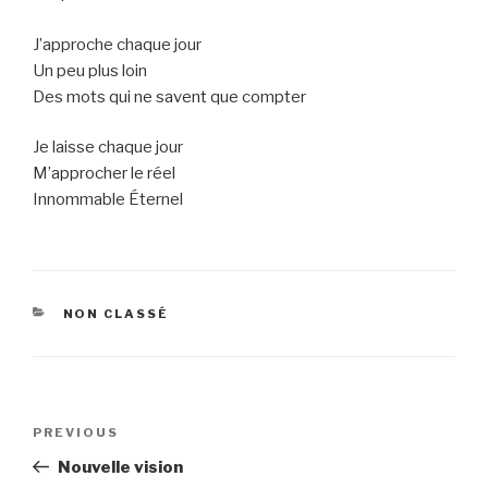
J’approche chaque jour
Un peu plus loin
Des mots qui ne savent que compter
Je laisse chaque jour
M’approcher le réel
Innommable Éternel
CATEGORIES
NON CLASSÉ
Post
Previous
PREVIOUS
navigation
Post
Nouvelle vision