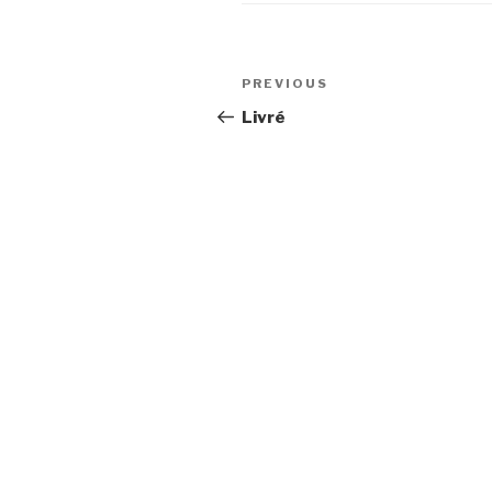
Post
Previous
PREVIOUS
navigation
Post
Livré