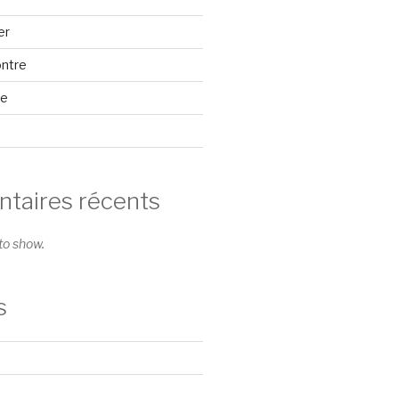
er
ontre
se
aires récents
o show.
s