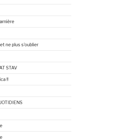
arnière
et ne plus s'oublier
AT STAV
ca !!
UOTIDIENS
re
se