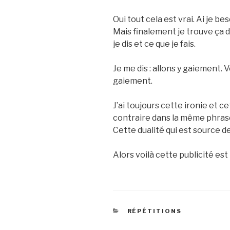
Oui tout cela est vrai. Ai je be
Mais finalement je trouve ça 
je dis et ce que je fais.
Je me dis : allons y gaiement. 
gaiement.
J’ai toujours cette ironie et c
contraire dans la même phrase
Cette dualité qui est source d
Alors voilà cette publicité est 
CATEGORIES
RÉPÉTITIONS