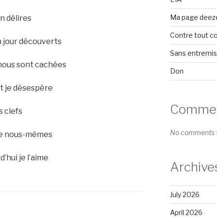
Ma page deez
n délires
Contre tout c
 jour découverts
Sans entremi
 nous sont cachées
Don
t je désespère
Comment
es clefs
No comments t
 de nous-mêmes
’hui je l’aime
Archive
July 2026
April 2026