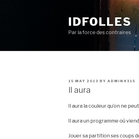
Skip
to
IDFOLLES
content
Par la force des contraires
POSTED
15 MAY 2013
BY
ADMIN4315
ON
Il aura
Il aura la couleur qu’on ne peut
Il aura un programme où viend
Jouer sa partition ses coups d