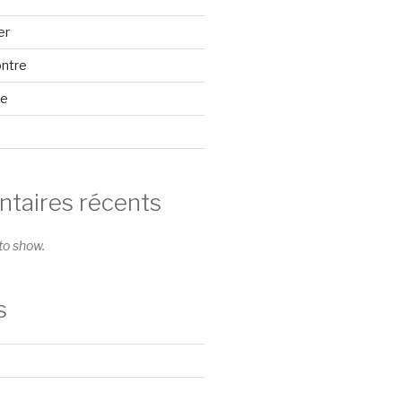
er
ontre
se
aires récents
o show.
s