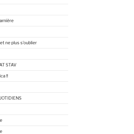
arnière
et ne plus s'oublier
AT STAV
ca !!
UOTIDIENS
re
se