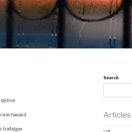
Search
 définir
Articles
ra le hasard
e trafalgar
L’IA