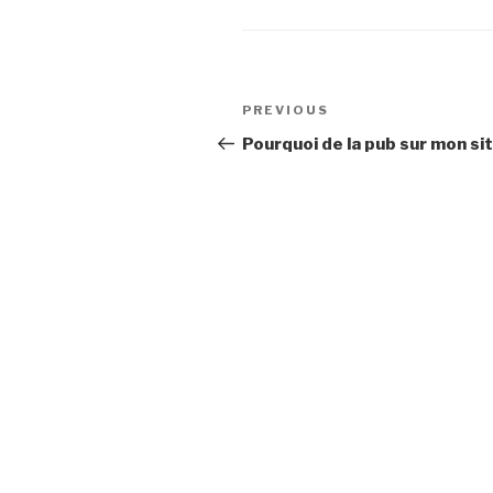
Post
Previous
PREVIOUS
navigation
Post
Pourquoi de la pub sur mon si