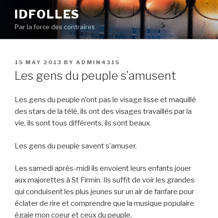
Skip
IDFOLLES
to
Par la force des contraires
content
POSTED
15 MAY 2013
BY
ADMIN4315
ON
Les gens du peuple s’amusent
Les gens du peuple n’ont pas le visage lisse et maquillé
des stars de la télé, ils ont des visages travaillés par la
vie, ils sont tous différents, ils sont beaux.
Les gens du peuple savent s’amuser.
Les samedi après-midi ils envoient leurs enfants jouer
aux majorettes à St Firmin. Ils suffit de voir les grandes
qui conduisent les plus jeunes sur un air de fanfare pour
éclater de rire et comprendre que la musique populaire
égaie mon coeur et ceux du peuple.