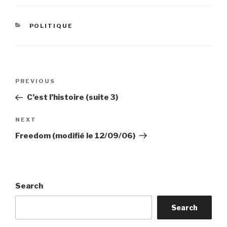
CATEGORIES
POLITIQUE
Post
Previous
PREVIOUS
navigation
Post
C’est l’histoire (suite 3)
Next
NEXT
Post
Freedom (modifié le 12/09/06)
Search
Search