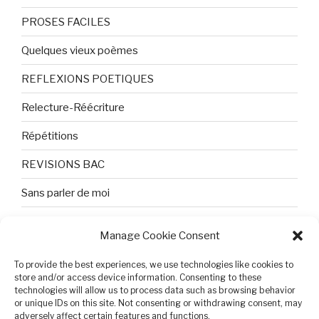
PROSES FACILES
Quelques vieux poèmes
REFLEXIONS POETIQUES
Relecture-Réécriture
Répétitions
REVISIONS BAC
Sans parler de moi
TEXTES ET PHOTOS
Manage Cookie Consent
Topologie
To provide the best experiences, we use technologies like cookies to
Tristesse et attente
store and/or access device information. Consenting to these
technologies will allow us to process data such as browsing behavior
or unique IDs on this site. Not consenting or withdrawing consent, may
Variable complexe
adversely affect certain features and functions.