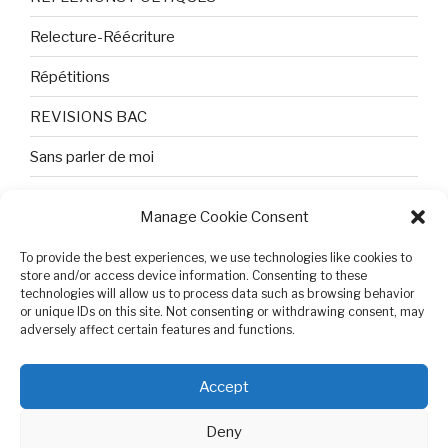
Relecture-Réécriture
Répétitions
REVISIONS BAC
Sans parler de moi
TEXTES ET PHOTOS
Manage Cookie Consent
Topologie
To provide the best experiences, we use technologies like cookies to
Tristesse et attente
store and/or access device information. Consenting to these
technologies will allow us to process data such as browsing behavior
or unique IDs on this site. Not consenting or withdrawing consent, may
Variable complexe
adversely affect certain features and functions.
VIDEO POUR BEPA
Accept
Deny