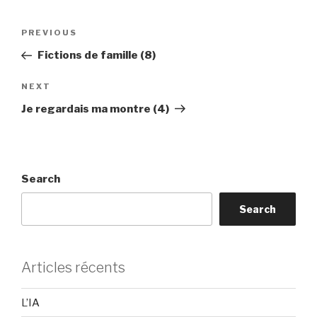
Post
Previous
PREVIOUS
navigation
Post
Fictions de famille (8)
Next
NEXT
Post
Je regardais ma montre (4)
Search
Search
Articles récents
L’IA