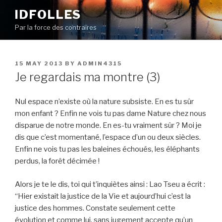
Skip
IDFOLLES
to
Par la force des contraires
content
POSTED
15 MAY 2013
BY
ADMIN4315
ON
Je regardais ma montre (3)
Nul espace n’existe où la nature subsiste. En es tu sûr
mon enfant ? Enfin ne vois tu pas dame Nature chez nous
disparue de notre monde. En es-tu vraiment sûr ? Moi je
dis que c’est momentané, l’espace d’un ou deux siècles.
Enfin ne vois tu pas les baleines échoués, les éléphants
perdus, la forêt décimée !
Alors je te le dis, toi qui t’inquiètes ainsi : Lao Tseu a écrit :
“Hier existait la justice de la Vie et aujourd’hui c’est la
justice des hommes. Constate seulement cette
évolution et comme lui, sans jugement accepte qu’un