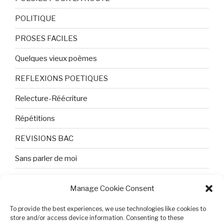
POLITIQUE
PROSES FACILES
Quelques vieux poèmes
REFLEXIONS POETIQUES
Relecture-Réécriture
Répétitions
REVISIONS BAC
Sans parler de moi
TEXTES ET PHOTOS
Manage Cookie Consent
Topologie
To provide the best experiences, we use technologies like cookies to
Tristesse et attente
store and/or access device information. Consenting to these