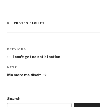
CATEGORIES
PROSES FACILES
Post
Previous
PREVIOUS
navigation
Post
I can’t get no satisfaction
Next
NEXT
Post
Ma mère me disait
Search