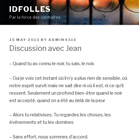
Skip
IDFOLLES
to
Par la force des contraires
content
POSTED
15 MAY 2013
BY
ADMIN4315
ON
Discussion avec Jean
– Quand tu as connu le noir, tu sais, le noir.
– Oui je vois cet instant où il n’y a plus rien de sensible, où
notre esprit survit mais ne sait dire ni où il est, ni ce qu’il
ressent. Seulement un profond bien-être quand le noir
est accepté, quand on a été au delà de la peur
– Alors tu relativises. Tu regardes les choses, les
événements et tu les domines
– Sans effort, nous sommes d’accord.