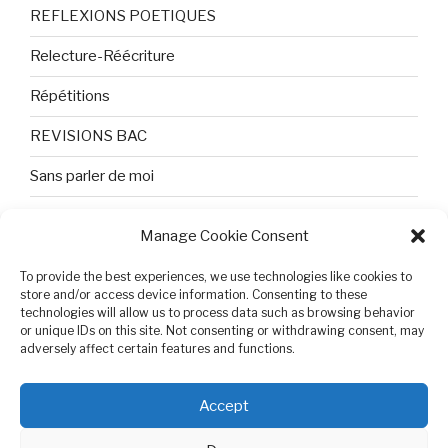
REFLEXIONS POETIQUES
Relecture-Réécriture
Répétitions
REVISIONS BAC
Sans parler de moi
TEXTES ET PHOTOS
Manage Cookie Consent
Topologie
To provide the best experiences, we use technologies like cookies to
store and/or access device information. Consenting to these
Tristesse et attente
technologies will allow us to process data such as browsing behavior
or unique IDs on this site. Not consenting or withdrawing consent, may
Variable complexe
adversely affect certain features and functions.
VIDEO POUR BEPA
Accept