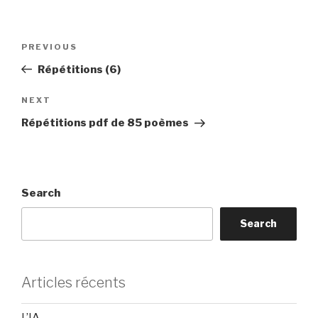
Post
Previous
PREVIOUS
navigation
Post
Répétitions (6)
Next
NEXT
Post
Répétitions pdf de 85 poèmes
Search
Search
Articles récents
L’IA