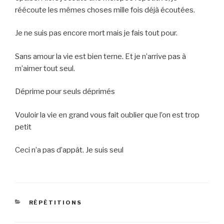
réécoute les mêmes choses mille fois déjà écoutées.
Je ne suis pas encore mort mais je fais tout pour.
Sans amour la vie est bien terne. Et je n’arrive pas à
m’aimer tout seul.
Déprime pour seuls déprimés
Vouloir la vie en grand vous fait oublier que l’on est trop
petit
Ceci n’a pas d’appât. Je suis seul
CATEGORIES
RÉPÉTITIONS