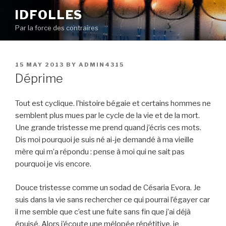
Skip
IDFOLLES
to
Par la force des contraires
content
POSTED
15 MAY 2013
BY
ADMIN4315
ON
Déprime
Tout est cyclique. l’histoire bégaie et certains hommes ne
semblent plus mues par le cycle de la vie et de la mort.
Une grande tristesse me prend quand j’écris ces mots.
Dis moi pourquoi je suis né ai-je demandé à ma vieille
mère qui m’a répondu : pense à moi qui ne sait pas
pourquoi je vis encore.
Douce tristesse comme un sodad de Césaria Evora. Je
suis dans la vie sans rechercher ce qui pourrai l’égayer car
il me semble que c’est une fuite sans fin que j’ai déjà
épuisé. Alors j’écoute une mélopée répétitive, je