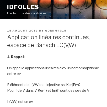
Skip
IDFOLLES
to
Par la force des contraires
content
POSTED
15 AUGUST 2011
BY
ADMIN4315
ON
Application linéaires continues,
espace de Banach LC(V,W)
1. Rappel :
On appelle applications linéaires d’ev un homomorphisme
entre ev
F élément de L(V,W) est injective ssi Ker(F)=
0
Pour f de V dans V Ker(f) et Im(f) sont des sev de V
L(V,W) est un ev