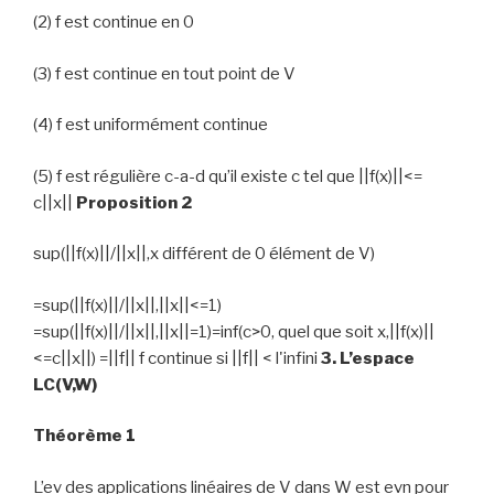
(2) f est continue en 0
(3) f est continue en tout point de V
(4) f est uniformément continue
(5) f est régulière c-a-d qu’il existe c tel que ||f(x)||<=
c||x||
Proposition 2
sup(||f(x)||/||x||,x différent de 0 élément de V)
=sup(||f(x)||/||x||,||x||<=1)
=sup(||f(x)||/||x||,||x||=1)=inf(c>0, quel que soit x,||f(x)||
<=c||x||) =||f|| f continue si ||f|| < l'infini
3. L’espace
LC(V,W)
Théorème 1
L’ev des applications linéaires de V dans W est evn pour