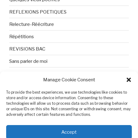
REFLEXIONS POETIQUES
Relecture-Réécriture
Répétitions
REVISIONS BAC
Sans parler de moi
TEXTES ET PHOTOS
Manage Cookie Consent
Topologie
To provide the best experiences, we use technologies like cookies to
Tristesse et attente
store and/or access device information. Consenting to these
technologies will allow us to process data such as browsing behavior
or unique IDs on this site. Not consenting or withdrawing consent, may
Variable complexe
adversely affect certain features and functions.
VIDEO POUR BEPA
Accept