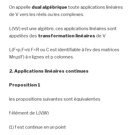
On appelle
dual algébrique
toute applications linéaires
de V vers les réels ou les complexes.
L(V,V) est une algèbre, ces applications linéaires sont
appelées des
transformation linéaires
de V
L(F^p,F^n) F=R ou C est identifiable à l’ev des matrices
Mn,p(F) à n lignes et p colonnes.
2. Applications linéaires continues
Proposition 1
les propositions suivantes sont équivalentes
f élément de L(V,W)
(1) f est continue en un point