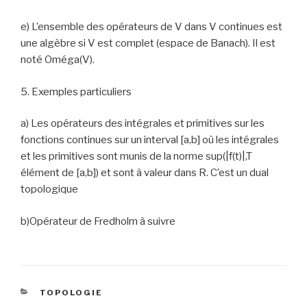
e) L’ensemble des opérateurs de V dans V continues est
une algèbre si V est complet (espace de Banach). Il est
noté Oméga(V).
5. Exemples particuliers
a) Les opérateurs des intégrales et primitives sur les
fonctions continues sur un interval [a,b] où les intégrales
et les primitives sont munis de la norme sup(|f(t)|,T
élément de [a,b]) et sont à valeur dans R. C’est un dual
topologique
b)Opérateur de Fredholm à suivre
CATEGORIES
TOPOLOGIE