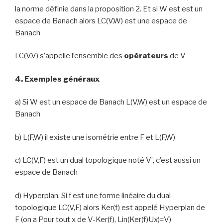
la norme définie dans la proposition 2. Et si W est est un
espace de Banach alors LC(V,W) est une espace de
Banach
LC(V,V) s’appelle l’ensemble des
opérateurs
de V
4. Exemples généraux
a) Si W est un espace de Banach L(V,W) est un espace de
Banach
b) L(F,W) il existe une isométrie entre F et L(F,W)
c) LC(V,F) est un dual topologique noté V’, c’est aussi un
espace de Banach
d) Hyperplan. Si f est une forme linéaire du dual
topologique LC(V,F) alors Ker(f) est appelé Hyperplan de
F (on a Pour tout x de V-Ker(f), Lin(Ker(f)U
x
)=V)