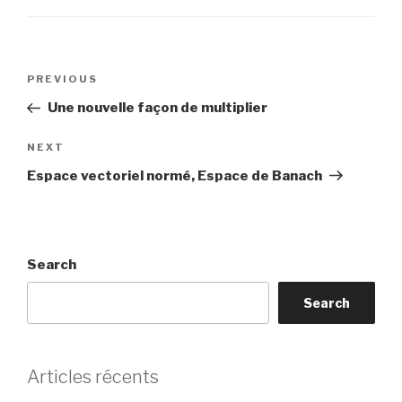
Post
Previous
PREVIOUS
navigation
Post
Une nouvelle façon de multiplier
Next
NEXT
Post
Espace vectoriel normé, Espace de Banach
Search
Search
Articles récents