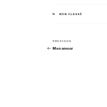
CATEGORIES
NON CLASSÉ
Post
Previous
PREVIOUS
navigation
Post
Mon amour