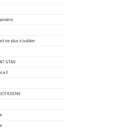
arnière
et ne plus s'oublier
AT STAV
ca !!
UOTIDIENS
re
se