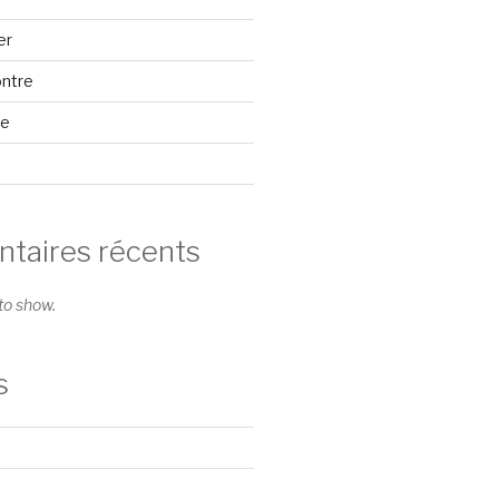
er
ontre
se
aires récents
o show.
s