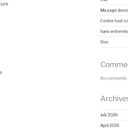
ture
Ma page deez
Contre tout c
Sans entremi
Don
Comment
e
No comments t
Archive
July 2026
April 2026