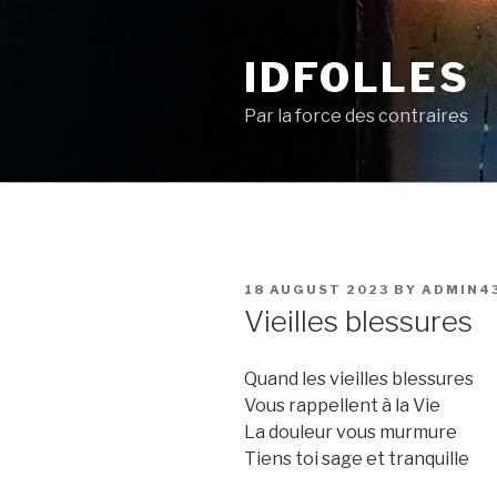
Skip
to
IDFOLLES
content
Par la force des contraires
POSTED
18 AUGUST 2023
BY
ADMIN4
ON
Vieilles blessures
Quand les vieilles blessures
Vous rappellent à la Vie
La douleur vous murmure
Tiens toi sage et tranquille