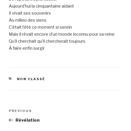
Aujourd’hui la cinquantaine aidant
Il vivait ses souvenirs
Au milieu des siens
C’était l’été ce moment si serein
Mais il rêvait encore d’un monde inconnu pour sa reine
Qu’il cherchait qu’il chercherait toujours
À faire enfin surgir
CATEGORIES
NON CLASSÉ
Post
Previous
PREVIOUS
navigation
Post
Révélation