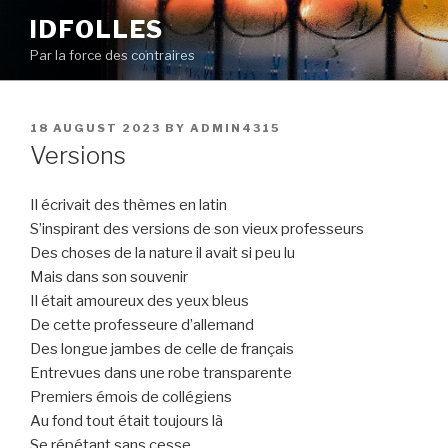
Skip
IDFOLLES
to
Par la force des contraires
content
POSTED
18 AUGUST 2023
BY
ADMIN4315
ON
Versions
Il écrivait des thèmes en latin
S’inspirant des versions de son vieux professeurs
Des choses de la nature il avait si peu lu
Mais dans son souvenir
Il était amoureux des yeux bleus
De cette professeure d’allemand
Des longue jambes de celle de français
Entrevues dans une robe transparente
Premiers émois de collégiens
Au fond tout était toujours là
Se répétant sans cesse.