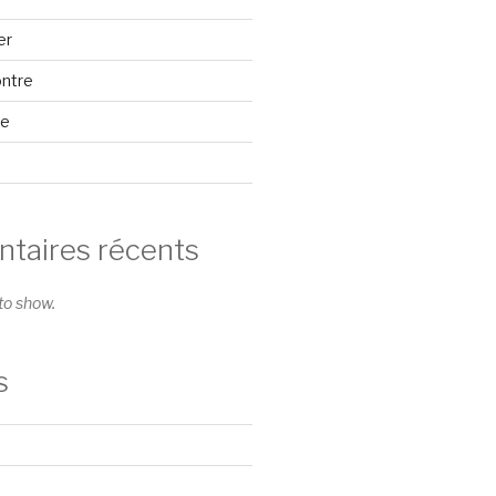
er
ontre
se
aires récents
o show.
s