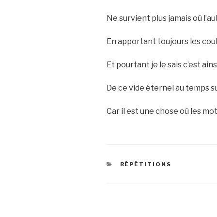
Ne survient plus jamais où l’a
En apportant toujours les cou
Et pourtant je le sais c’est ain
De ce vide éternel au temps 
Car il est une chose où les mo
CATEGORIES
RÉPÉTITIONS
Post