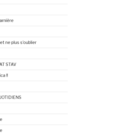
arnière
et ne plus s'oublier
AT STAV
ca !!
UOTIDIENS
re
se