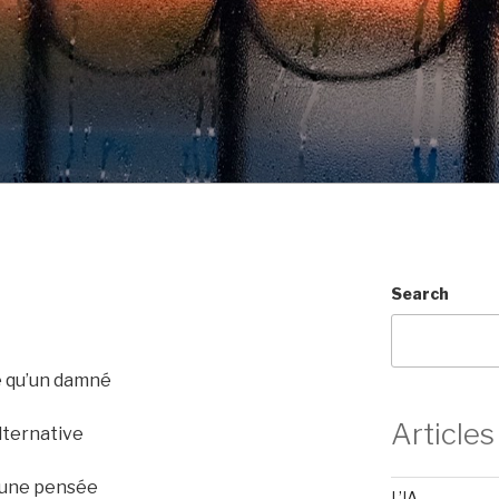
Search
ue qu’un damné
Articles
alternative
cune pensée
L’IA