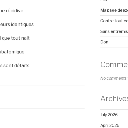
Ma page deez
ube récidive
Contre tout c
leurs identiques
Sans entremi
si que tout nait
Don
subatomique
Comment
ts sont défaits
No comments t
Archive
July 2026
April 2026