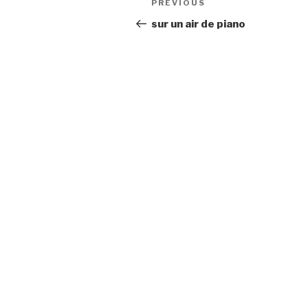
Previous
PREVIOUS
navigation
Post
sur un air de piano