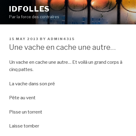
Skip
IDFOLLES
to
Par la force des contraires
content
POSTED
15 MAY 2013
BY
ADMIN4315
ON
Une vache en cache une autre…
Un vache en cache une autre… Et voilà un grand corps à
cinq pattes.
La vache dans son pré
Pète au vent
Pisse un torrent
Laisse tomber