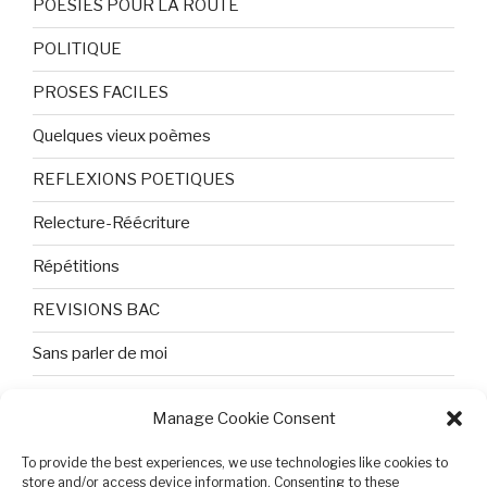
POESIES POUR LA ROUTE
POLITIQUE
PROSES FACILES
Quelques vieux poèmes
REFLEXIONS POETIQUES
Relecture-Réécriture
Répétitions
REVISIONS BAC
Sans parler de moi
TEXTES ET PHOTOS
Manage Cookie Consent
Topologie
To provide the best experiences, we use technologies like cookies to
store and/or access device information. Consenting to these
Tristesse et attente