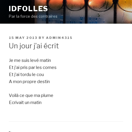
Skip
IDFOLLES
to
Par la force des contraires
content
POSTED
15 MAY 2013
BY
ADMIN4315
ON
Un jour j’ai écrit
Je me suis levé matin
Et j’ai pris par les cornes
Et j’ai tordu le cou
A mon propre destin
Voilà ce que ma plume
Ecrivait un matin