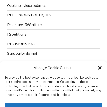
Quelques vieux poèmes
REFLEXIONS POETIQUES
Relecture-Réécriture
Répétitions
REVISIONS BAC
Sans parler de moi
TEXTES ET PHOTOS
Manage Cookie Consent
Topologie
To provide the best experiences, we use technologies like cookies to
Tristesse et attente
store and/or access device information. Consenting to these
technologies will allow us to process data such as browsing behavior
or unique IDs on this site. Not consenting or withdrawing consent, may
Variable complexe
adversely affect certain features and functions.
VIDEO POUR BEPA