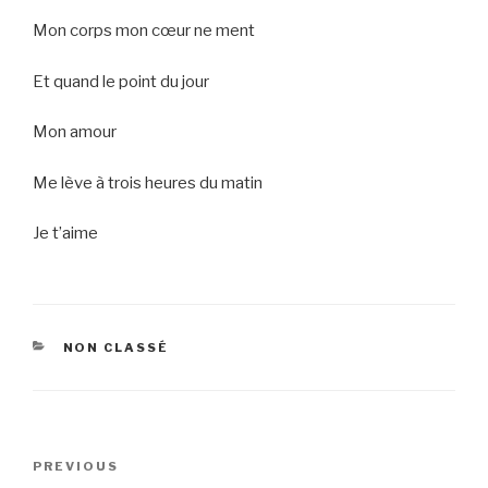
Mon corps mon cœur ne ment
Et quand le point du jour
Mon amour
Me lève à trois heures du matin
Je t’aime
CATEGORIES
NON CLASSÉ
Post
Previous
PREVIOUS
navigation