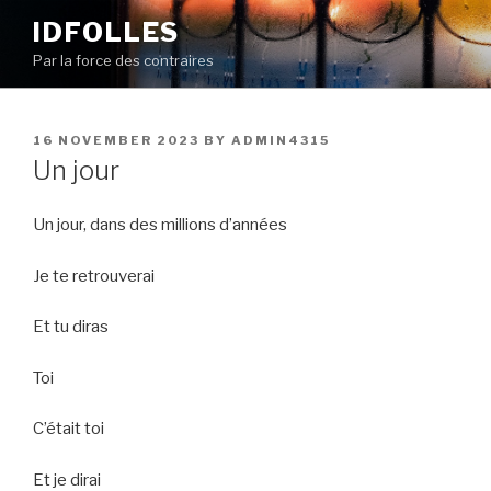
Skip
IDFOLLES
to
Par la force des contraires
content
POSTED
16 NOVEMBER 2023
BY
ADMIN4315
ON
Un jour
Un jour, dans des millions d’années
Je te retrouverai
Et tu diras
Toi
C’était toi
Et je dirai