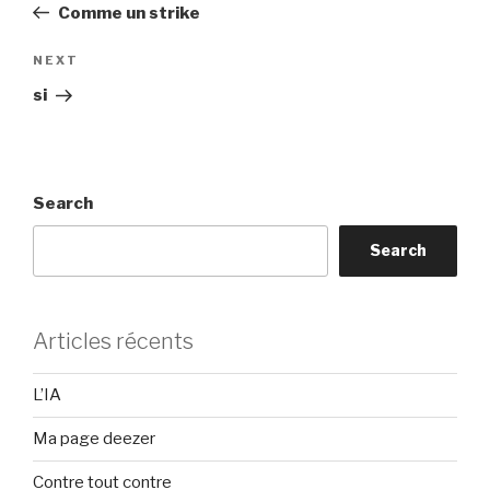
Post
Comme un strike
Next
NEXT
Post
si
Search
Search
Articles récents
L’IA
Ma page deezer
Contre tout contre