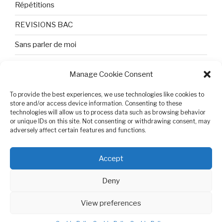
Répétitions
REVISIONS BAC
Sans parler de moi
TEXTES ET PHOTOS
Manage Cookie Consent
Topologie
To provide the best experiences, we use technologies like cookies to
store and/or access device information. Consenting to these
Tristesse et attente
technologies will allow us to process data such as browsing behavior
or unique IDs on this site. Not consenting or withdrawing consent, may
Variable complexe
adversely affect certain features and functions.
VIDEO POUR BEPA
Accept
Deny
View preferences
Cookie Policy (EU)
Proudly powered by WordPress