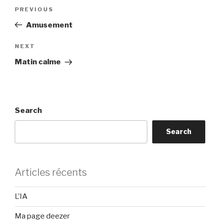
Post
Previous
PREVIOUS
navigation
Post
Amusement
Next
NEXT
Post
Matin calme
Search
Search
Articles récents
L’IA
Ma page deezer