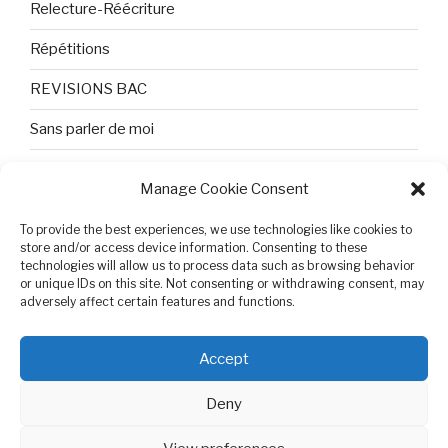
Relecture-Réécriture
Répétitions
REVISIONS BAC
Sans parler de moi
TEXTES ET PHOTOS
Manage Cookie Consent
Topologie
To provide the best experiences, we use technologies like cookies to
store and/or access device information. Consenting to these
Tristesse et attente
technologies will allow us to process data such as browsing behavior
or unique IDs on this site. Not consenting or withdrawing consent, may
Variable complexe
adversely affect certain features and functions.
VIDEO POUR BEPA
Accept
Deny