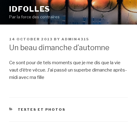
Skip
IDFOLLES
to
Par la force des contraires
content
POSTED
14 OCTOBER 2013
BY
ADMIN4315
ON
Un beau dimanche d’automne
Ce sont pour de tels moments que je me dis que la vie
vaut d’être vécue. J’ai passé un superbe dimanche après-
midi avec ma fille
CATEGORIES
TEXTES ET PHOTOS