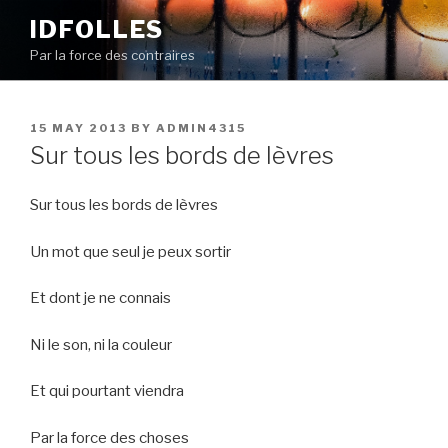
Skip
IDFOLLES
to
Par la force des contraires
content
POSTED
15 MAY 2013
BY
ADMIN4315
ON
Sur tous les bords de lèvres
Sur tous les bords de lèvres
Un mot que seul je peux sortir
Et dont je ne connais
Ni le son, ni la couleur
Et qui pourtant viendra
Par la force des choses