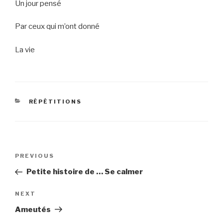
Un jour pensé
Par ceux qui m’ont donné
La vie
CATEGORIES
RÉPÉTITIONS
Post
Previous
PREVIOUS
navigation
Post
Petite histoire de … Se calmer
Next
NEXT
Post
Ameutés