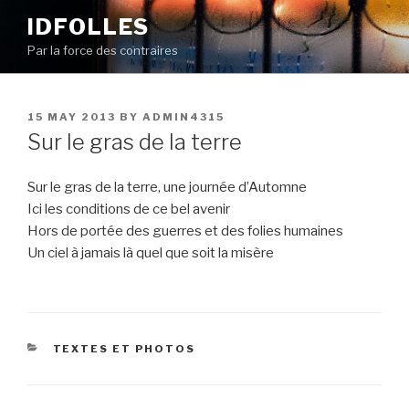
Skip
IDFOLLES
to
Par la force des contraires
content
POSTED
15 MAY 2013
BY
ADMIN4315
ON
Sur le gras de la terre
Sur le gras de la terre, une journée d’Automne
Ici les conditions de ce bel avenir
Hors de portée des guerres et des folies humaines
Un ciel à jamais là quel que soit la misère
CATEGORIES
TEXTES ET PHOTOS