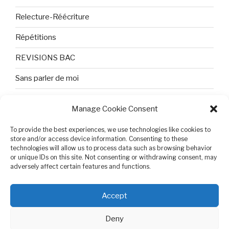
Relecture-Réécriture
Répétitions
REVISIONS BAC
Sans parler de moi
TEXTES ET PHOTOS
Manage Cookie Consent
Topologie
To provide the best experiences, we use technologies like cookies to
store and/or access device information. Consenting to these
Tristesse et attente
technologies will allow us to process data such as browsing behavior
or unique IDs on this site. Not consenting or withdrawing consent, may
Variable complexe
adversely affect certain features and functions.
VIDEO POUR BEPA
Accept
Deny