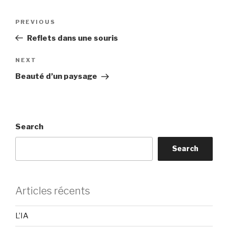
Post
Previous
PREVIOUS
navigation
Post
Reflets dans une souris
Next
NEXT
Post
Beauté d’un paysage
Search
Search
Articles récents
L’IA