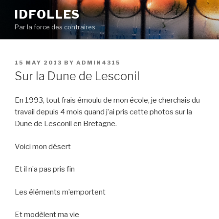
Skip
IDFOLLES
to
Par la force des contraires
content
POSTED
15 MAY 2013
BY
ADMIN4315
ON
Sur la Dune de Lesconil
En 1993, tout frais émoulu de mon école, je cherchais du
travail depuis 4 mois quand j’ai pris cette photos sur la
Dune de Lesconil en Bretagne.
Voici mon désert
Et il n’a pas pris fin
Les éléments m’emportent
Et modèlent ma vie