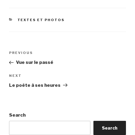
CATEGORIES
TEXTES ET PHOTOS
Post
Previous
PREVIOUS
navigation
Post
Vue sur le passé
Next
NEXT
Post
Le poète à ses heures
Search
Search