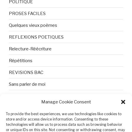
POLITIQUE
PROSES FACILES
Quelques vieux poèmes
REFLEXIONS POETIQUES
Relecture-Réécriture
Répétitions
REVISIONS BAC
Sans parler de moi
TEXTES ET PHOTOS
Manage Cookie Consent
Topologie
To provide the best experiences, we use technologies like cookies to
Tristesse et attente
store and/or access device information. Consenting to these
technologies will allow us to process data such as browsing behavior
or unique IDs on this site. Not consenting or withdrawing consent, may
Variable complexe