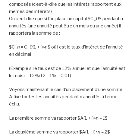
composés (c’est-à-dire que les intérets rapportent eux
mêmes des intérets)
On peut dire que si l’on place un capital
$C_
0
$ pendant n
annuités (une annuité peut être un mois ou une année) il
rapportera la somme de :
$C_
n
= C_
0
(1 + i)^
n
$ où i est le taux d’intéret de l’annuité
en décimal
(Exemple si le taux est de 12% annuel et que l’annuité est
le mois i = 12%/12 = 1% = 0,01)
Voyons maintenant le cas d’un placement d’une somme
A fixe toutes les annuités pendant n annuités à terme
échu.
La première somme va rapporter
$A(1 + i)^
n – 1
$
La deuxième somme va rapporter
$A(1 + i)^
n – 2
$