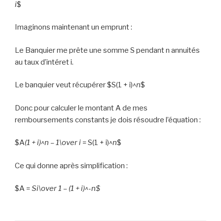
i
$
Imaginons maintenant un emprunt :
Le Banquier me prête une somme S pendant n annuités
au taux d’intéret i.
Le banquier veut récupérer
$S(1 + i)^
n
$
Donc pour calculer le montant A de mes
remboursements constants je dois résoudre l’équation :
$A
(1 + i)^
n
– 1\over i
= S(1 + i)^
n
$
Ce qui donne après simplification :
$A =
Si\over 1 – (1 + i)^
-n$