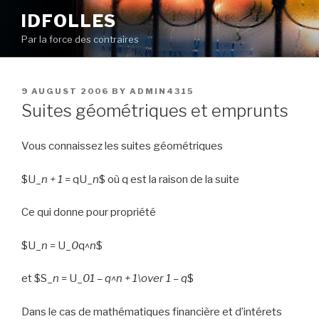
Skip
IDFOLLES
to
Par la force des contraires
content
POSTED
9 AUGUST 2006
BY
ADMIN4315
ON
Suites géométriques et emprunts
Vous connaissez les suites géométriques
$U_
n + 1
= qU_
n
$ où q est la raison de la suite
Ce qui donne pour propriété
$U_
n
= U_
0
q^
n
$
et
$S_
n
= U_
0
1 – q^
n + 1
\over 1 – q
$
Dans le cas de mathématiques financière et d’intérets