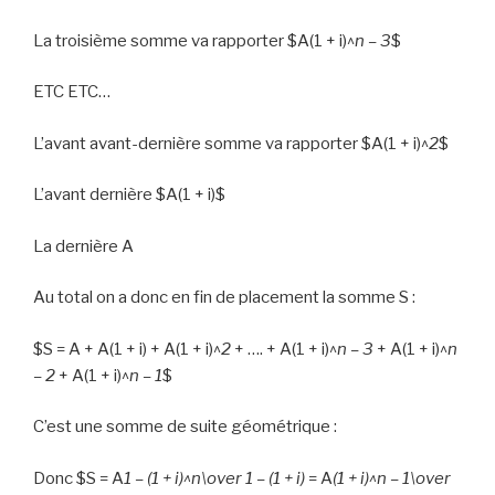
La troisième somme va rapporter
$A(1 + i)^
n – 3
$
ETC ETC…
L’avant avant-dernière somme va rapporter
$A(1 + i)^
2
$
L’avant dernière
$A(1 + i)$
La dernière A
Au total on a donc en fin de placement la somme S :
$S = A + A(1 + i) + A(1 + i)^
2
+ …. + A(1 + i)^
n – 3
+ A(1 + i)^
n
– 2
+ A(1 + i)^
n – 1
$
C’est une somme de suite géométrique :
Donc
$S = A
1 – (1 + i)^
n
\over 1 – (1 + i)
= A
(1 + i)^
n
– 1\over