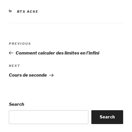
CATEGORIES
BTS ACSE
Post
Previous
PREVIOUS
navigation
Post
Comment calculer des limites en l’infini
Next
NEXT
Post
Cours de seconde
Search
Search