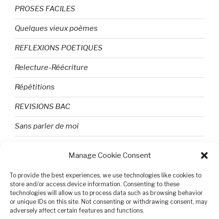
PROSES FACILES
Quelques vieux poèmes
REFLEXIONS POETIQUES
Relecture-Réécriture
Répétitions
REVISIONS BAC
Sans parler de moi
TEXTES ET PHOTOS
Manage Cookie Consent
Topologie
To provide the best experiences, we use technologies like cookies to
store and/or access device information. Consenting to these
Tristesse et attente
technologies will allow us to process data such as browsing behavior
or unique IDs on this site. Not consenting or withdrawing consent, may
Variable complexe
adversely affect certain features and functions.