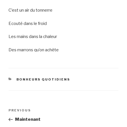
C’est un air du tonnerre
Ecouté dans le froid
Les mains dans la chaleur
Des marrons qu’on achète
CATEGORIES
BONHEURS QUOTIDIENS
Post
Previous
PREVIOUS
navigation
Post
Maintenant