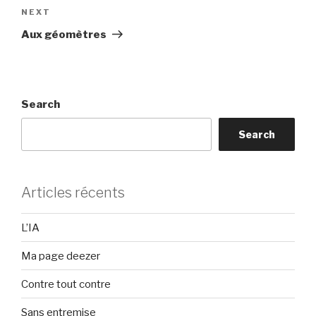
Next
NEXT
Post
Aux géomètres
Search
Search
Articles récents
L’IA
Ma page deezer
Contre tout contre
Sans entremise