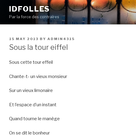
Skip
IDFOLLES
to
Par la force des contraires
content
POSTED
15 MAY 2013
BY
ADMIN4315
ON
Sous la tour eiffel
Sous cette tour effeil
Chante-t- un vieux monsieur
Sur un vieux limonaire
Et l’espace d’un instant
Quand tourne le manège
On se dit le bonheur