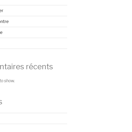
er
ontre
se
aires récents
o show.
s