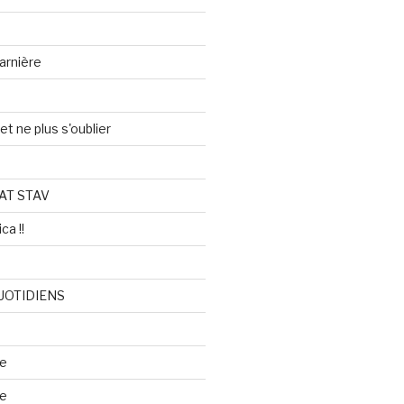
arnière
et ne plus s'oublier
AT STAV
ca !!
UOTIDIENS
re
se