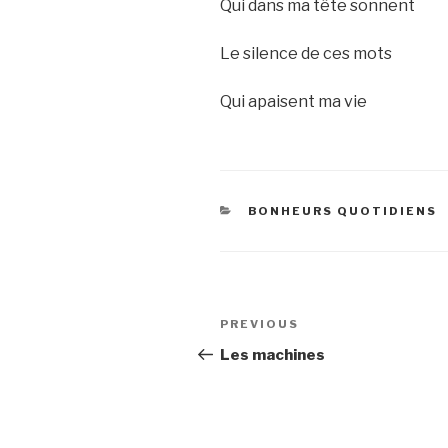
Qui dans ma tête sonnent
Le silence de ces mots
Qui apaisent ma vie
CATEGORIES
BONHEURS QUOTIDIENS
Post
Previous
PREVIOUS
navigation
Post
Les machines