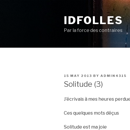
Skip
to
IDFOLLES
content
Par la force des contraires
POSTED
15 MAY 2013
BY
ADMIN4315
ON
Solitude (3)
J’écrivais à mes heures perdu
Ces quelques mots déçus
Solitude est ma joie