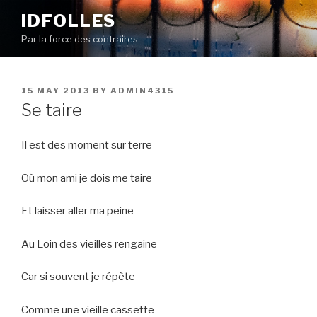
Skip
IDFOLLES
to
Par la force des contraires
content
POSTED
15 MAY 2013
BY
ADMIN4315
ON
Se taire
Il est des moment sur terre
Où mon ami je dois me taire
Et laisser aller ma peine
Au Loin des vieilles rengaine
Car si souvent je répète
Comme une vieille cassette