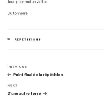
Joue pour moi un vieil air
Du tonnerre
CATEGORIES
RÉPÉTITIONS
Post
Previous
PREVIOUS
navigation
Post
Point final de la répétition
Next
NEXT
Post
D’une autre terre