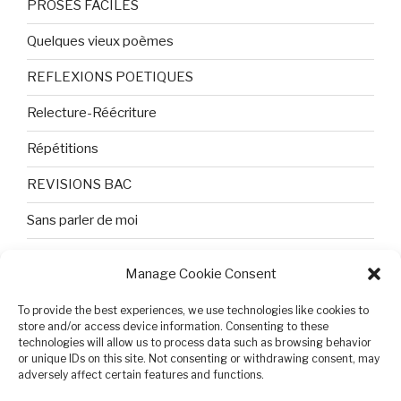
PROSES FACILES
Quelques vieux poèmes
REFLEXIONS POETIQUES
Relecture-Réécriture
Répétitions
REVISIONS BAC
Sans parler de moi
TEXTES ET PHOTOS
Manage Cookie Consent
Topologie
To provide the best experiences, we use technologies like cookies to
store and/or access device information. Consenting to these
Tristesse et attente
technologies will allow us to process data such as browsing behavior
or unique IDs on this site. Not consenting or withdrawing consent, may
Variable complexe
adversely affect certain features and functions.
VIDEO POUR BEPA