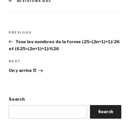
CATEGORIES
REVISIONS BAC
Post
Previous
PREVIOUS
navigation
Post
Tous les nombres de la forme (25^(2n+1)+1)/26
et (625^(2n+1)+1)/626
Next
NEXT
Post
On y arrive !!!
Search
Search