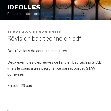
Skip
IDFOLLES
to
Par la force des contraires
content
POSTED
13 MAY 2010
BY
ADMIN4315
ON
Révision bac techno en pdf
Des révisions de cours manuscrites
Deux exemples d’épreuves de l’ancien bac techno STAE
(mais le cours a très peu changé par rapport au STAV)
corrigées
En tout 23 pages