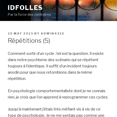
Skip
IDFOLLES
to
Par la force des contraires
content
POSTED
15 MAY 2013
BY
ADMIN4315
ON
Répétitions (5)
Comment sortir d’un cycle : tel est la question. Il existe
dans notre psychisme des scénario qui se répètent
toujours à l’identique. Il suffit d’un incident toujours
anodin pour que nous retombions dans la même
répétition.
En psychologie comportementaliste dont je ne connais
rien, je crois que l’on apprend à reprogrammer ces cycles.
Jusqu’à maintenant j’étais très méfiant vis à vis de ce
type de psychologie. Je ne me sentais pas comme une