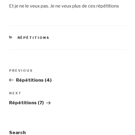
Et je ne le veux pas. Je ne veux plus de ces répétitions
CATEGORIES
RÉPÉTITIONS
Post
Previous
PREVIOUS
navigation
Post
Répétitions (4)
Next
NEXT
Post
Répétitions (7)
Search