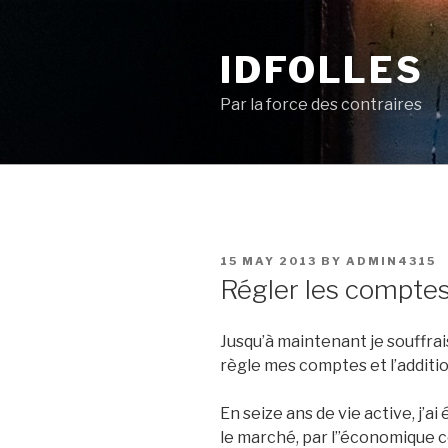
Skip
to
IDFOLLES
content
Par la force des contraires
POSTED
15 MAY 2013
BY
ADMIN4315
ON
Régler les compte
Jusqu’à maintenant je souffrai
règle mes comptes et l’additio
En seize ans de vie active, j’a
le marché, par l”économique c