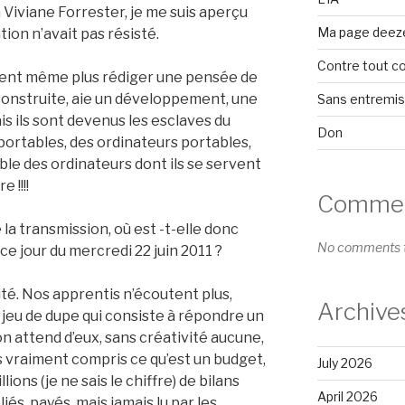
 Viviane Forrester, je me suis aperçu
Ma page deez
ion n’avait pas résisté.
Contre tout c
vent même plus rédiger une pensée de
t construite, aie un développement, une
Sans entremi
s ils sont devenus les esclaves du
Don
ortables, des ordinateurs portables,
ble des ordinateurs dont ils se servent
 !!!!
Comment
 la transmission, où est -t-elle donc
No comments t
e jour du mercredi 22 juin 2011 ?
alité. Nos apprentis n’écoutent plus,
Archive
n jeu de dupe qui consiste à répondre un
on attend d’eux, sans créativité aucune,
ils vraiment compris ce qu’est un budget,
July 2026
ons (je ne sais le chiffre) de bilans
April 2026
és, payés, mais jamais lu par les