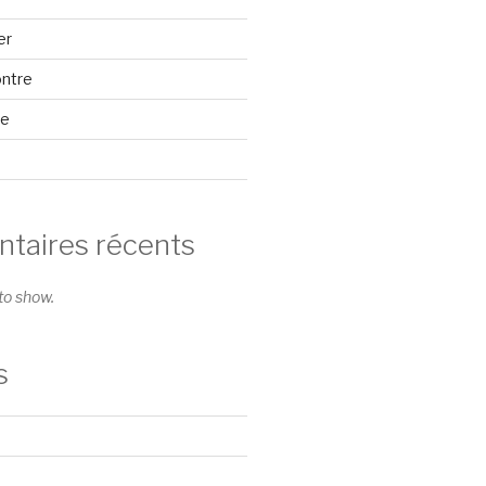
er
ontre
se
aires récents
o show.
s