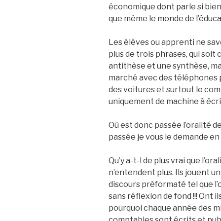
économique dont parle si bien
que même le monde de l’éducat
Les élèves ou apprenti ne sa
plus de trois phrases, qui soi
antithèse et une synthèse, mai
marché avec des téléphones p
des voitures et surtout le com
uniquement de machine à écrire
Où est donc passée l’oralité de
passée je vous le demande en c
Qu’y a-t-l de plus vrai que l’or
n’entendent plus. Ils jouent u
discours préformaté tel que l’
sans réflexion de fond !!! Ont 
pourquoi chaque année des milli
comptables sont écrits et publi