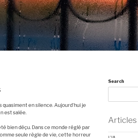
Search
s
s quasiment en silence. Aujourd’hui je
n est salée.
Articles
i été bien déçu. Dans ce monde réglé par
omme seule règle de vie, cette horreur
L’IA