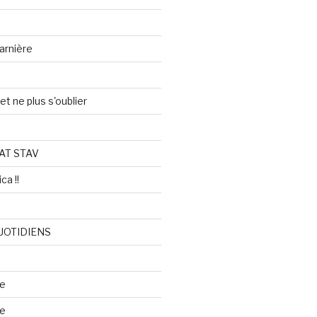
arnière
et ne plus s'oublier
AT STAV
ca !!
UOTIDIENS
re
se