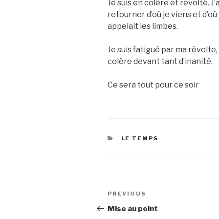
Je suis en colère et révolté. J’
retourner d’où je viens et d’o
appelait les limbes.
Je suis fatigué par ma révolte, 
colère devant tant d’inanité.
Ce sera tout pour ce soir
CATEGORIES
LE TEMPS
Post
Previous
PREVIOUS
navigation
Post
Mise au point