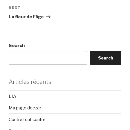
Next
NEXT
Post
La fleur de l’âge
Search
Search
Articles récents
L’IA
Ma page deezer
Contre tout contre