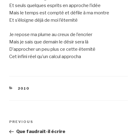
Et seuls quelques esprits en approche l’idée
Mais le temps est compté et défile à ma montre
Et s’éloigne déjà de moi l’éternité
Je repose ma plume au creux de l’encrier
Mais je sais que demain le désir sera là
D’approcher un peu plus ce cette éternité
Cet infini réel qu’un calcul approcha
CATEGORIES
2010
Post
Previous
PREVIOUS
navigation
Post
Que faudrait-il écrire