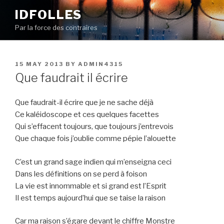
Skip
IDFOLLES
to
Par la force des contraires
content
POSTED
15 MAY 2013
BY
ADMIN4315
ON
Que faudrait il écrire
Que faudrait-il écrire que je ne sache déjà
Ce kaléidoscope et ces quelques facettes
Qui s’effacent toujours, que toujours j’entrevois
Que chaque fois j’oublie comme pépie l’alouette
C’est un grand sage indien qui m’enseigna ceci
Dans les définitions on se perd à foison
La vie est innommable et si grand est l’Esprit
Il est temps aujourd’hui que se taise la raison
Car ma raison s’égare devant le chiffre Monstre