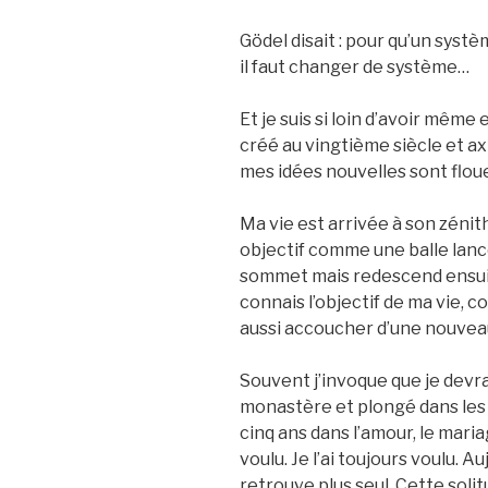
Gödel disait : pour qu’un syst
il faut changer de système…
Et je suis si loin d’avoir mê
créé au vingtième siècle et ax
mes idées nouvelles sont flou
Ma vie est arrivée à son zénith,
objectif comme une balle lanc
sommet mais redescend ensuite
connais l’objectif de ma vie,
aussi accoucher d’une nouvea
Souvent j’invoque que je devr
monastère et plongé dans les 
cinq ans dans l’amour, le mariage
voulu. Je l’ai toujours voulu. 
retrouve plus seul. Cette solit