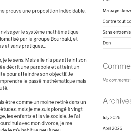
Ma page deez
ème prouve une proposition indécidable,
Contre tout c
me envisager le système mathématique
Sans entremi
iomatisé par le groupe Bourbaki, et
Don
es et sans pratiques…
 je le sens. Mais elle n’a pas atteint son
Comment
ée décrit une parabole et atteint un
 pour atteindre son objectif. Je
No comments t
 comprendre le passé mathématique mais
uté.
Archive
ais être comme un moine retiré dans un
études, mais je me suis plongé à vingt
, les enfants et la vie sociale. Je l’ai
July 2026
Aujourd’hui avec mon divorce, je me
April 2026
ude je m’y habitue peu à peu.