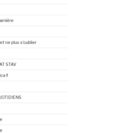
arnière
et ne plus s'oublier
AT STAV
ca !!
UOTIDIENS
re
se