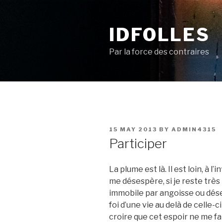
Skip
to
IDFOLLES
content
Par la force des contraires
POSTED
15 MAY 2013
BY
ADMIN4315
ON
Participer
La plume est là. Il est loin, à l’i
me désespère, si je reste très 
immobile par angoisse ou désesp
foi d’une vie au delà de celle-
croire que cet espoir ne me fa