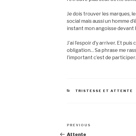
Je dois trouver les marques, l
social mais aussi un homme d’é
instant mon angoisse devant l
J’ai l’espoir d’y arriver. Et pu
obligation… Sa phrase me rass
l’important c’est de participe
CATEGORIES
TRISTESSE ET ATTENTE
Post
Previous
PREVIOUS
navigation
Post
Attente