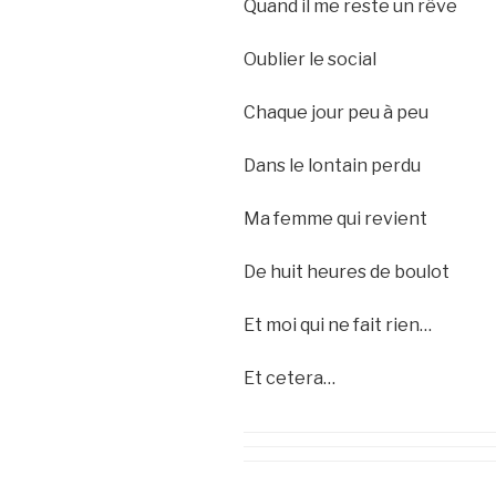
Quand il me reste un rêve
Oublier le social
Chaque jour peu à peu
Dans le lontain perdu
Ma femme qui revient
De huit heures de boulot
Et moi qui ne fait rien…
Et cetera…