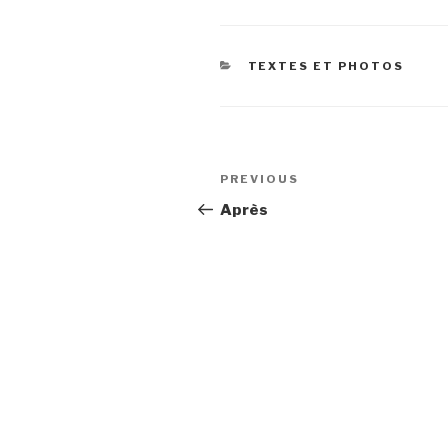
CATEGORIES
TEXTES ET PHOTOS
Post
Previous
PREVIOUS
navigation
Post
Après