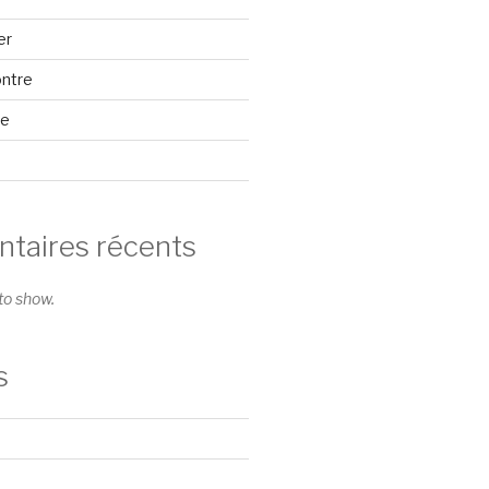
er
ontre
se
aires récents
o show.
s