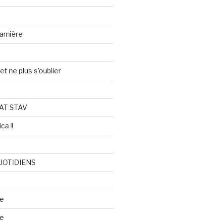
arnière
et ne plus s'oublier
AT STAV
ca !!
UOTIDIENS
re
se