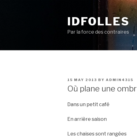
Skip
to
IDFOLLES
content
Par la force des contraires
POSTED
15 MAY 2013
BY
ADMIN4315
ON
Où plane une ombre
Dans un petit café
En arrière saison
Les chaises sont rangées