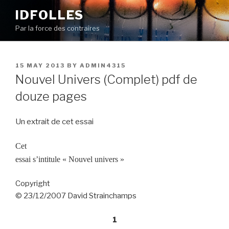
Skip
IDFOLLES
to
Par la force des contraires
content
POSTED
15 MAY 2013
BY
ADMIN4315
ON
Nouvel Univers (Complet) pdf de
douze pages
Un extrait de cet essai
Cet
essai s’intitule « Nouvel univers »
Copyright
© 23/12/2007 David Strainchamps
1