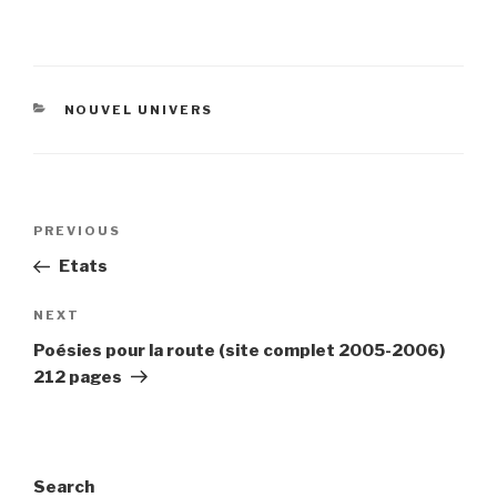
CATEGORIES
NOUVEL UNIVERS
Post
Previous
PREVIOUS
navigation
Post
Etats
Next
NEXT
Post
Poésies pour la route (site complet 2005-2006)
212 pages
Search