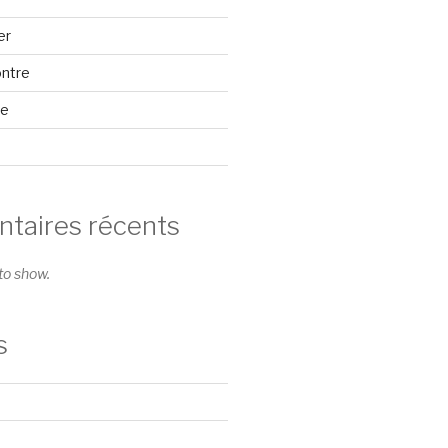
er
ontre
se
aires récents
o show.
s