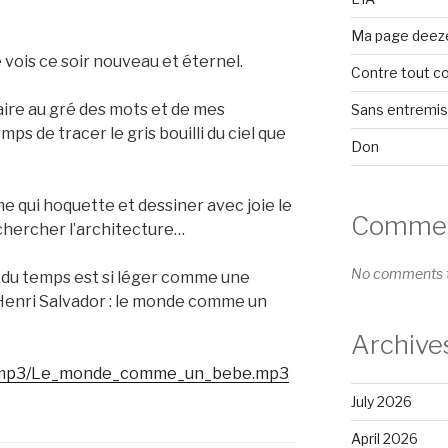
Ma page deez
le vois ce soir nouveau et éternel.
Contre tout c
aire au gré des mots et de mes
Sans entremi
ps de tracer le gris bouilli du ciel que
Don
 qui hoquette et dessiner avec joie le
Comment
n chercher l’architecture…
No comments t
s du temps est si léger comme une
Henri Salvador : le monde comme un
Archive
MG/mp3/Le_monde_comme_un_bebe.mp3
July 2026
April 2026