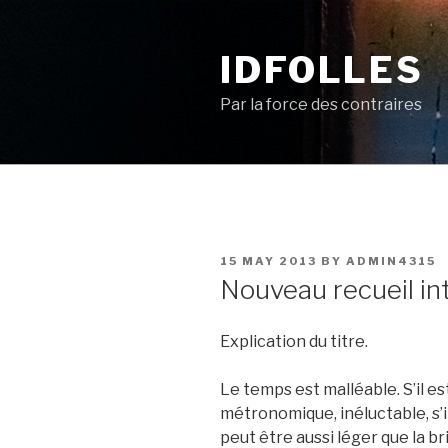
Skip
to
IDFOLLES
content
Par la force des contraires
POSTED
15 MAY 2013
BY
ADMIN4315
ON
Nouveau recueil int
Explication du titre.
Le temps est malléable. S’il e
métronomique, inéluctable, s’il
peut être aussi léger que la b