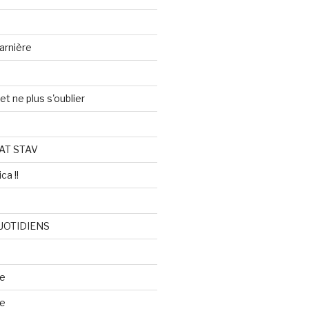
arnière
et ne plus s'oublier
AT STAV
ca !!
UOTIDIENS
re
se