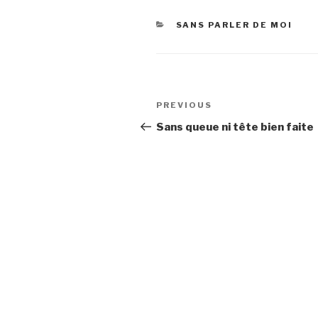
CATEGORIES
SANS PARLER DE MOI
Post
Previous
PREVIOUS
navigation
Post
Sans queue ni tête bien faite