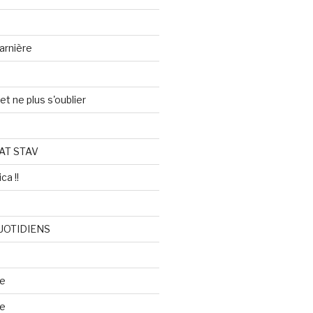
arnière
et ne plus s'oublier
AT STAV
ca !!
UOTIDIENS
re
se