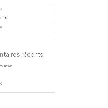
er
ontre
se
aires récents
o show.
s