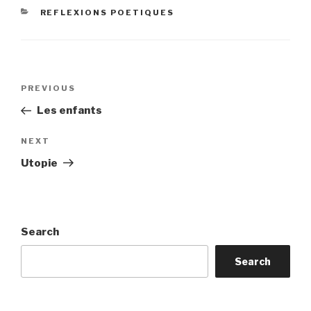
CATEGORIES
REFLEXIONS POETIQUES
Post
Previous
PREVIOUS
navigation
Post
Les enfants
Next
NEXT
Post
Utopie
Search
Search