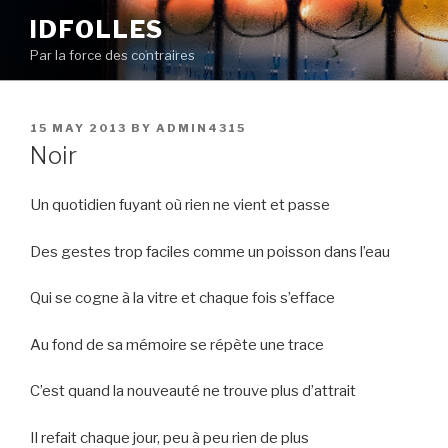
Skip
IDFOLLES
to
Par la force des contraires
content
POSTED
15 MAY 2013
BY
ADMIN4315
ON
Noir
Un quotidien fuyant où rien ne vient et passe
Des gestes trop faciles comme un poisson dans l’eau
Qui se cogne à la vitre et chaque fois s’efface
Au fond de sa mémoire se répète une trace
C’est quand la nouveauté ne trouve plus d’attrait
Il refait chaque jour, peu à peu rien de plus