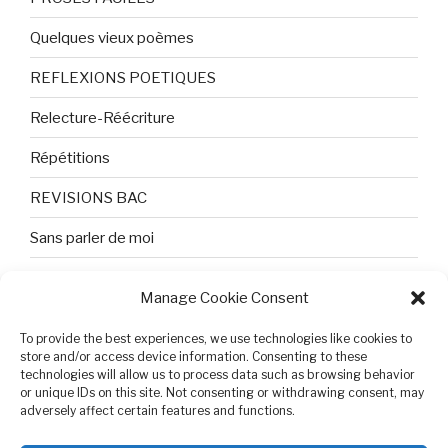
Quelques vieux poèmes
REFLEXIONS POETIQUES
Relecture-Réécriture
Répétitions
REVISIONS BAC
Sans parler de moi
TEXTES ET PHOTOS
Manage Cookie Consent
Topologie
To provide the best experiences, we use technologies like cookies to
Tristesse et attente
store and/or access device information. Consenting to these
technologies will allow us to process data such as browsing behavior
or unique IDs on this site. Not consenting or withdrawing consent, may
Variable complexe
adversely affect certain features and functions.
VIDEO POUR BEPA