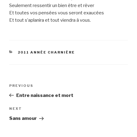
Seulement ressentir un bien être et rêver
Et toutes vos pensées vous seront exaucées
Et tout s’aplanira et tout viendra à vous.
CATEGORIES
2011 ANNÉE CHARNIÈRE
Post
Previous
PREVIOUS
navigation
Post
Entre naissance et mort
Next
NEXT
Post
Sans amour