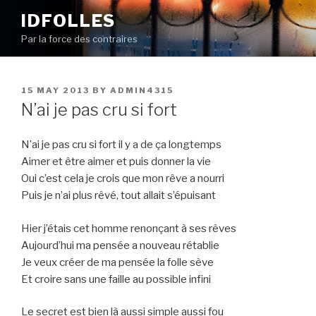
Skip
IDFOLLES
to
Par la force des contraires
content
POSTED
15 MAY 2013
BY
ADMIN4315
ON
N’ai je pas cru si fort
N’ai je pas cru si fort il y a de ça longtemps
Aimer et être aimer et puis donner la vie
Oui c’est cela je crois que mon rêve a nourri
Puis je n’ai plus rêvé, tout allait s’épuisant
Hier j’étais cet homme renonçant à ses rêves
Aujourd’hui ma pensée a nouveau rétablie
Je veux créer de ma pensée la folle sève
Et croire sans une faille au possible infini
Le secret est bien là aussi simple aussi fou