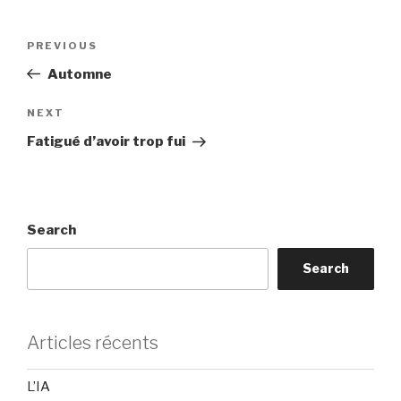
Post
Previous
PREVIOUS
navigation
Post
Automne
Next
NEXT
Post
Fatigué d’avoir trop fui
Search
Search
Articles récents
L’IA