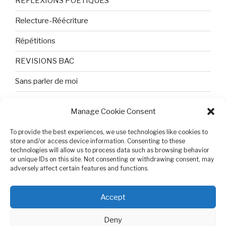
REFLEXIONS POETIQUES
Relecture-Réécriture
Répétitions
REVISIONS BAC
Sans parler de moi
TEXTES ET PHOTOS
Manage Cookie Consent
Topologie
To provide the best experiences, we use technologies like cookies to
store and/or access device information. Consenting to these
Tristesse et attente
technologies will allow us to process data such as browsing behavior
or unique IDs on this site. Not consenting or withdrawing consent, may
Variable complexe
adversely affect certain features and functions.
VIDEO POUR BEPA
Accept
Deny