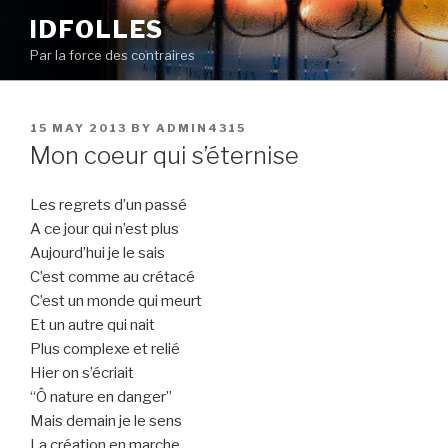
Skip
IDFOLLES
to
Par la force des contraires
content
POSTED
15 MAY 2013
BY
ADMIN4315
ON
Mon coeur qui s’éternise
Les regrets d’un passé
A ce jour qui n’est plus
Aujourd’hui je le sais
C’est comme au crétacé
C’est un monde qui meurt
Et un autre qui nait
Plus complexe et relié
Hier on s’écriait
“Ô nature en danger”
Mais demain je le sens
La création en marche