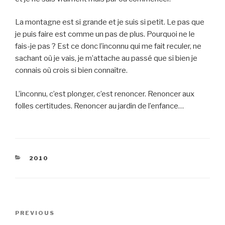
La montagne est si grande et je suis si petit. Le pas que
je puis faire est comme un pas de plus. Pourquoi ne le
fais-je pas ? Est ce donc l’inconnu qui me fait reculer, ne
sachant où je vais, je m’attache au passé que si bien je
connais où crois si bien connaître.
L’inconnu, c’est plonger, c’est renoncer. Renoncer aux
folles certitudes. Renoncer au jardin de l’enfance…
CATEGORIES
2010
Post
Previous
PREVIOUS
navigation