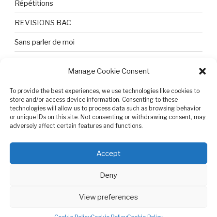
Répétitions
REVISIONS BAC
Sans parler de moi
TEXTES ET PHOTOS
Manage Cookie Consent
Topologie
To provide the best experiences, we use technologies like cookies to
Tristesse et attente
store and/or access device information. Consenting to these
technologies will allow us to process data such as browsing behavior
or unique IDs on this site. Not consenting or withdrawing consent, may
Variable complexe
adversely affect certain features and functions.
VIDEO POUR BEPA
Accept
Deny
View preferences
Cookie Policy (EU)
Proudly powered by WordPress