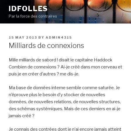
Skip
IDFOLLES
to
Par la force des contraires
content
POSTED
15 MAY 2013
BY
ADMIN4315
ON
Milliards de connexions
Mille milliards de sabord ! disait le capitaine Haddock
Combien de connexions ? Ai-je créé dans mon cerveau et
puis je en créer d’autres ? me dis-je.
Ma base de données interne semble comme saturée. Je
n’éprouve plus le besoin d’y stocker de nouvelles
données, de nouvelles relations, de nouvelles structures,
des schémas systémiques. Mais de ces derniers en ai-je
jamais créé ?
Je connais des contrées dont je n’ai encore jamais atteint