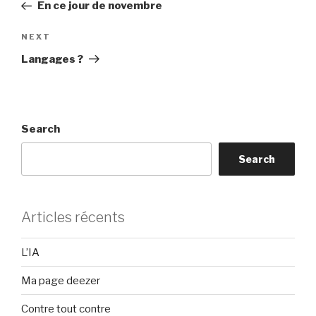
Post
En ce jour de novembre
Next
NEXT
Post
Langages ?
Search
Search
Articles récents
L’IA
Ma page deezer
Contre tout contre