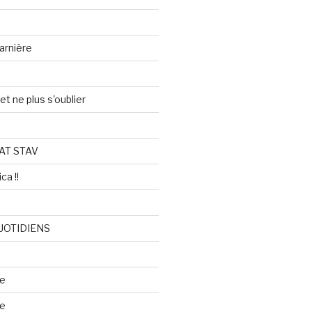
arnière
et ne plus s'oublier
AT STAV
ca !!
UOTIDIENS
re
se