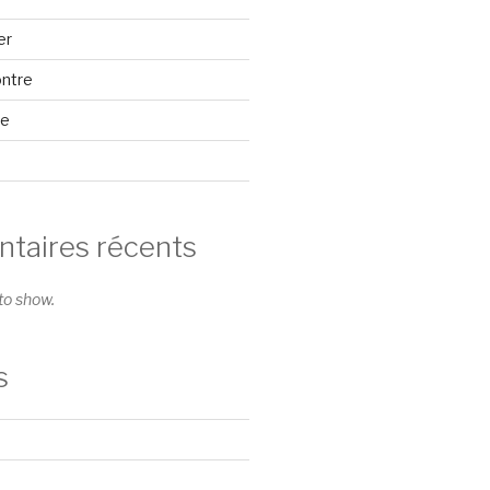
er
ontre
se
aires récents
o show.
s