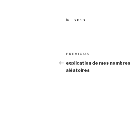
CATEGORIES
2013
Post
Previous
PREVIOUS
navigation
Post
explication de mes nombres
aléatoires